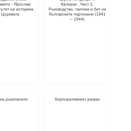
вието - Ярослав
балкани...Част 2,
ътят на историка
Ръководство, тактика и бит на
 Църквата
българските партизани (1941
– 1944)
 на ръкописите
Корпоративният разказ