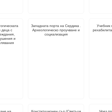
гогическата
Западната порта на Сердика .
Учебник 
 деца с
Археологическо проучване и
рехабилит
еждания,
социализация
рушения и
олявания
ане на
Конституционен съд (Свитъци
Чрез п