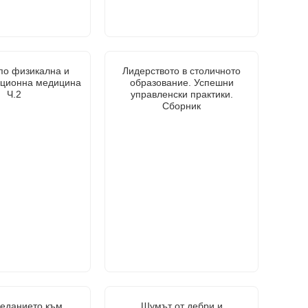
по физикална и
Лидерството в столичното
ационна медицина
образование. Успешни
Ч.2
управленски практики.
Сборник
реданието към
Шумът от дебри и