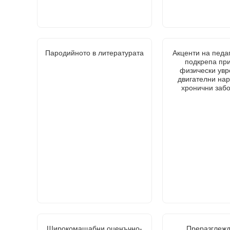
Пародийното в литературата
Акценти на педа
подкрепа при
физически увр
двигателни на
хронични заб
Широкомащабни оценъчно-
Преразглежд