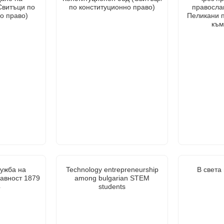
Свитъци по
по конституционно право)
правосла
о право)
Пеликани п
към
лужба на
Technology entrepreneurship
В света
авност 1879
among bulgarian STEM
4
students