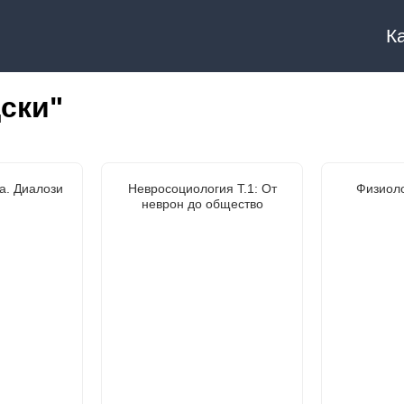
К
ски"
а. Диалози
Невросоциология Т.1: От
Физиоло
неврон до общество