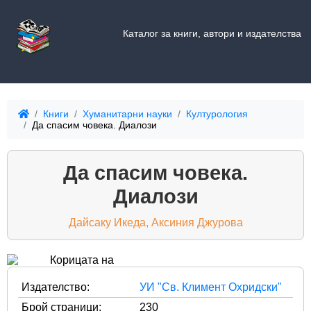
Каталог за книги, автори и издателства
Книги
Хуманитарни науки
Културология
Да спасим човека. Диалози
Да спасим човека.
Диалози
Дайсаку Икеда, Аксиния Джурова
Издателство:
УИ "Св. Климент Охридски"
Брой страници:
230