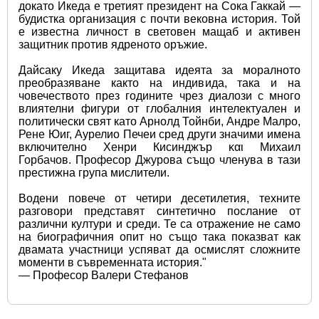
докато Икеда е третият президент на Сока Гаккай — 
будистка организация с почти вековна история. Той 
е известна личност в световен мащаб и активен 
защитник против ядреното оръжие.
Дайсаку Икеда защитава идеята за моралното 
преобразяване както на индивида, така и на 
човечеството през годините чрез диалози с много 
влиятелни фигури от глобалния интелектуален и 
политически свят като Арнолд Тойнби, Андре Малро, 
Рене Юиг, Аурелио Печеи сред други значими имена 
включително Хенри Кисинджър και Михаил 
Горбачов. Професор Джурова също членува в тази 
престижна група мислители.
Водени повече от четири десетилетия, техните 
разговори представят синтетично послание от 
различни култури и среди. Те са отражение не само 
на биографичния опит но също така показват как 
двамата участници успяват да осмислят сложните 
моменти в съвременната история." 
— Професор Валери Стефанов