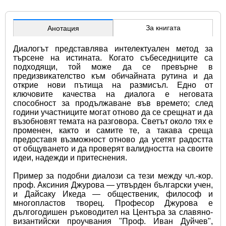
За книгата
Анотация
Диалогът представлява интелектуален метод за 
търсене на истината. Когато събеседниците са 
подходящи, той може да се превърне в 
предизвикателство към обичайната рутина и да 
открие нови пътища на размисъл. Едно от 
ключовите качества на диалога е неговата 
способност за продължаване във времето; след 
години участниците могат отново да се срещнат и да 
възобновят темата на разговора. Светът около тях е 
променен, както и самите те, а такава среща 
предоставя възможност отново да усетят радостта 
от общуването и да проверят валидността на своите 
идеи, надежди и притеснения.
Пример за подобни диалози са тези между чл.-кор. 
проф. Аксиния Джурова — утвърден български учен, 
и Дайсаку Икеда — общественик, философ и 
многопластов творец. Професор Джурова е 
дългогодишен ръководител на Центъра за славяно-
византийски проучвания "Проф. Иван Дуйчев", 