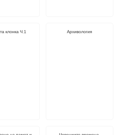
та клонка Ч.1
Архивология
ване на памет и
Човешките времена.