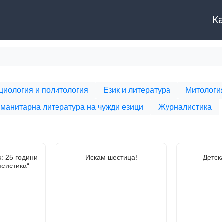
К
циология и политология
Език и литература
Митология
манитарна литература на чужди езици
Журналистика
: 25 години
Искам шестица!
Детск
пеистика“