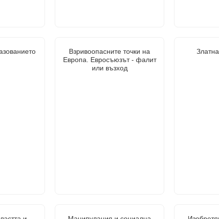
азованието
Взривоопасните точки на
Златна
Европа. Евросъюзът - фалит
или възход
ластта и
Манипулация и социална
Изобретя