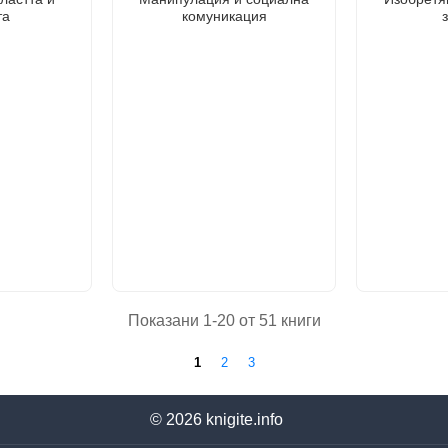
та
комуникация
Показани 1-20 от 51 книги
1
2
3
© 2026
knigite.info