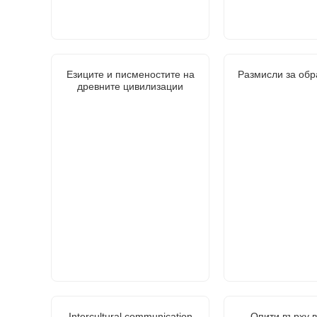
Езиците и писменостите на
Размисли за обр
древните цивилизации
Intercultural communication
Опити върху в