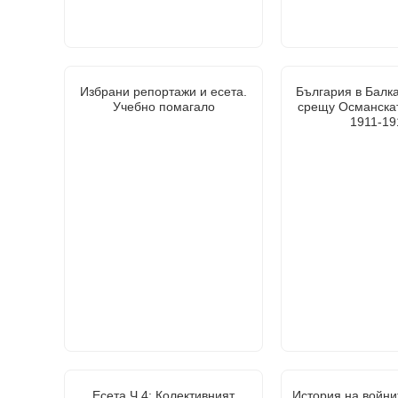
Избрани репортажи и есета.
България в Балк
Учебно помагало
срещу Османска
1911-19
Есета Ч.4: Колективният
История на войни