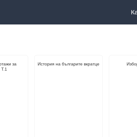
К
ртажи за
История на българите вкратце
Избо
 Т.1