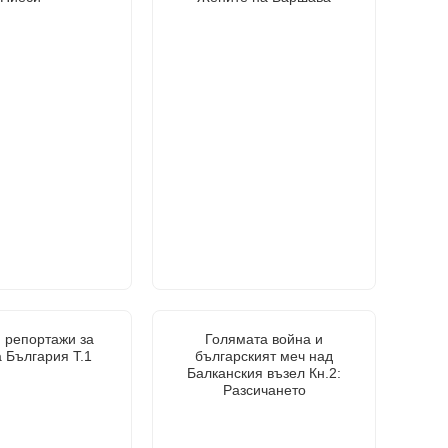
 репортажи за
Голямата война и
 България Т.1
българският меч над
Балканския възел Кн.2:
Разсичането