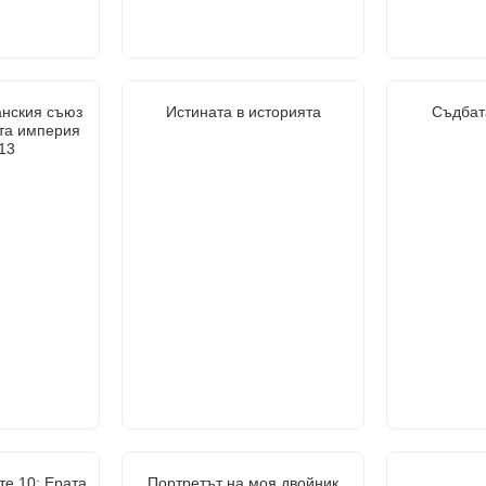
анския съюз
Истината в историята
Съдбат
та империя
13
те 10: Ерата
Портретът на моя двойник