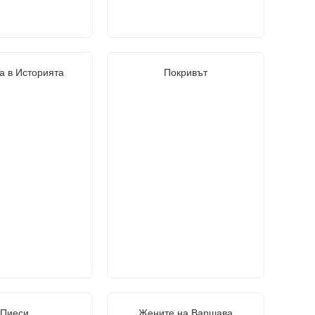
а в Историята
Покривът
Пиеси
Жените на Варшава