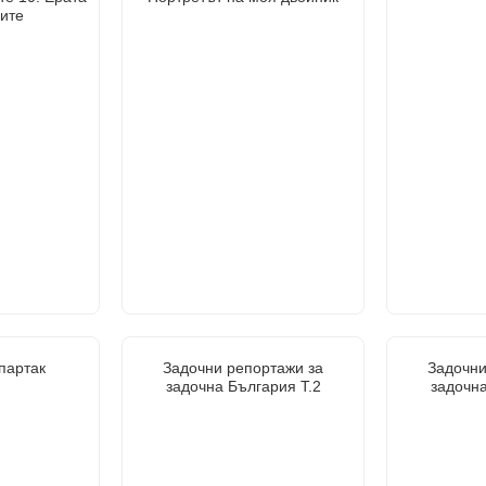
гите
партак
Задочни репортажи за
Задочни
задочна България Т.2
задочна