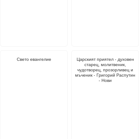
Свето евангелие
Царският приятел - духовен
старец, молитвеник,
чудотворец, прозорливец и
мъченик - Григорий Распутин
- Нови