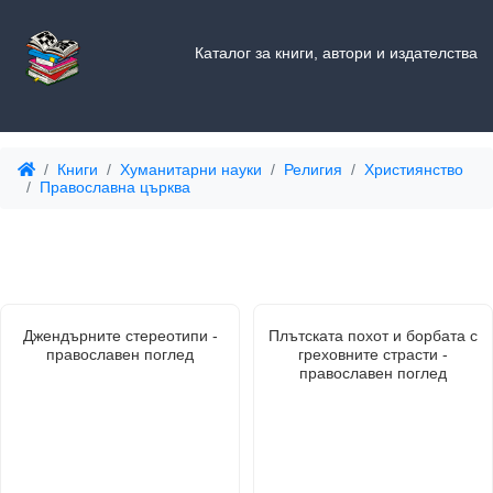
Каталог за книги, автори и издателства
Книги
Хуманитарни науки
Религия
Християнство
Православна църква
Джендърните стереотипи -
Плътската похот и борбата с
православен поглед
греховните страсти -
православен поглед