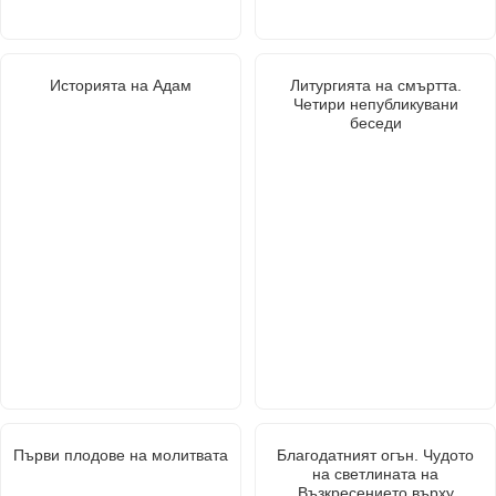
Историята на Адам
Литургията на смъртта.
Четири непубликувани
беседи
Първи плодове на молитвата
Благодатният огън. Чудото
на светлината на
Възкресението върху