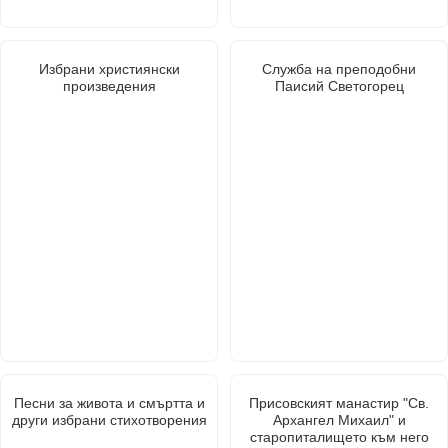
Избрани християнски
Служба на преподобни
произведения
Паисий Светогорец
Песни за живота и смъртта и
Присовският манастир "Св.
други избрани стихотворения
Архангел Михаил" и
старопиталището към него