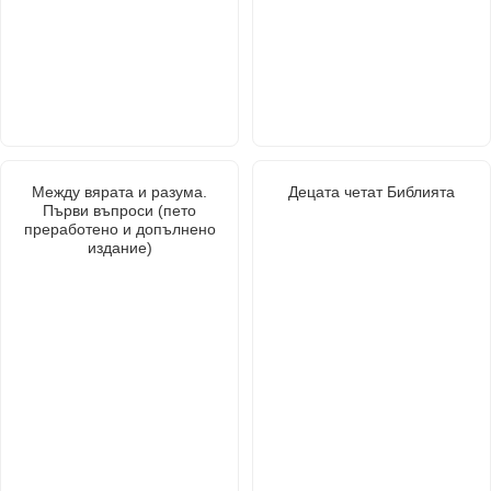
Между вярата и разума.
Децата четат Библията
Първи въпроси (пето
преработено и допълнено
издание)