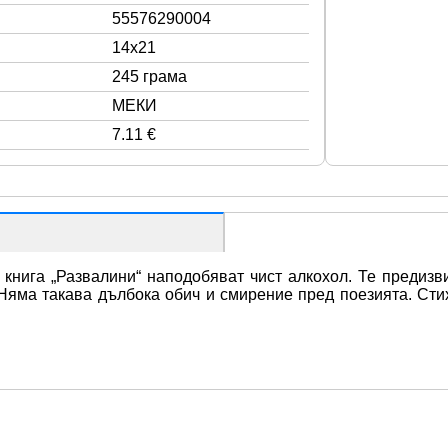
55576290004
14x21
245 грама
МЕКИ
7.11 €
книга „Развалини“ наподобяват чист алкохол. Те предизви
 Няма такава дълбока обич и смирение пред поезията. Стихо