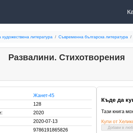
К
а художествена литература
Съвременна българска литература
Развалини. Стихотворения
Жанет-45
Къде да ку
128
Тази книга мо
:
2020
2020-07-13
Купи от Хелик
Добави в лю
9786191865826