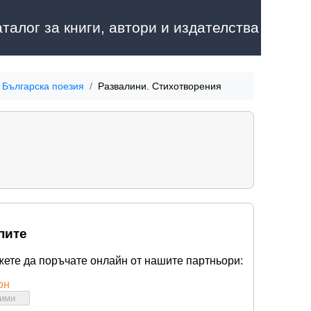
аталог за книги, автори и издателства
Българска поезия
Развалини. Стихотворения
пите
жете да поръчате онлайн от нашите партньори:
он
бими