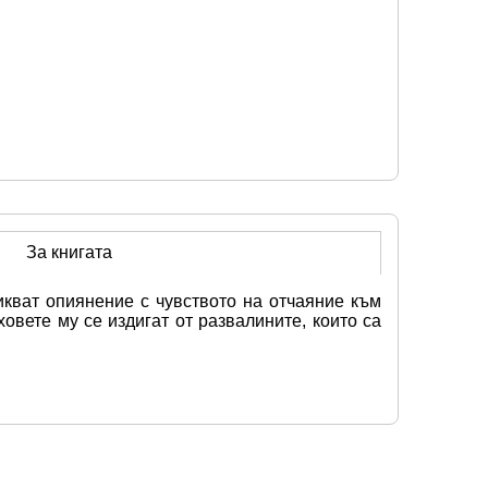
За книгата
кват опиянение с чувството на отчаяние към 
вете му се издигат от развалините, които са 