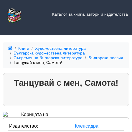
Каталог за книги, автори и издателства
Книги
Художествена литература
Българска художествена литература
Съвременна българска литература
Българска поезия
Танцувай с мен, Самота!
Танцувай с мен, Самота!
Издателство:
Клепсидра