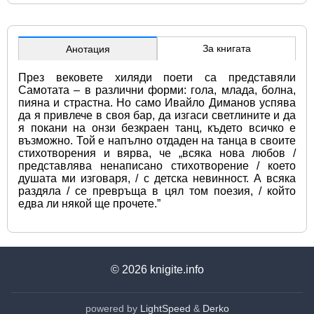
За книгата
Анотация
През вековете хиляди поети са представяли 
Самотата – в различни форми: гола, млада, болна, 
пияна и страстна. Но само Ивайло Диманов успява 
да я привлече в своя бар, да изгаси светлините и да 
я покани на онзи безкраен танц, където всичко е 
възможно. Той е напълно отдаден на танца в своите 
стихотворения и вярва, че „всяка нова любов / 
представлява ненаписано стихотворение / което 
душата ми изговаря, / с детска невинност. А всяка 
раздяла / се превръща в цял том поезия, / който 
едва ли някой ще прочете.”
© 2026
knigite.info
powered by
LightSpeed
&
Derko