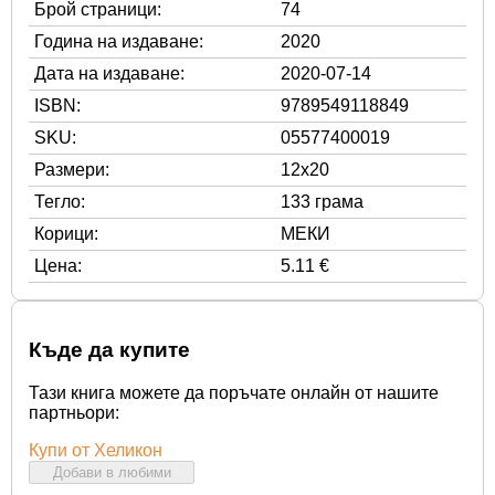
Брой страници:
74
Година на издаване:
2020
Дата на издаване:
2020-07-14
ISBN:
9789549118849
SKU:
05577400019
Размери:
12x20
Тегло:
133 грама
Корици:
МЕКИ
Цена:
5.11 €
Къде да купите
Тази книга можете да поръчате онлайн от нашите
партньори:
Купи от Хеликон
Добави в любими