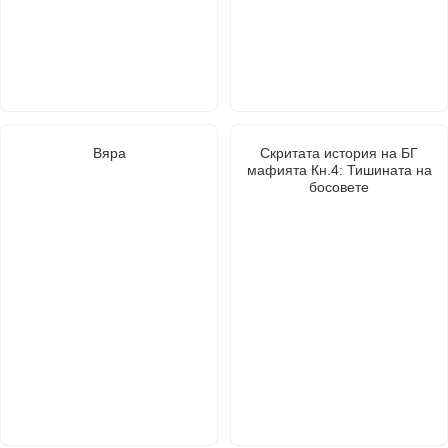
Вяра
Скритата история на БГ
мафията Кн.4: Тишината на
босовете