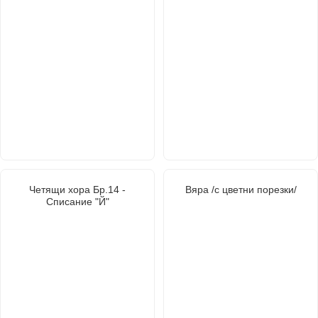
Четящи хора Бр.14 -
Вяра /с цветни порезки/
Списание "Й"