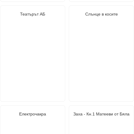
Театърът АБ
Слънце в косите
Електрочакра
Заха - Кн.1 Матееви от Бяла