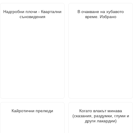
Надгробни плочи - Квартални
В очакване на хубавото
съновидения
време. Избрано
Кайротични прелюди
Когато влакът минава
(сказания, раздумки, глуми и
други лакардии)