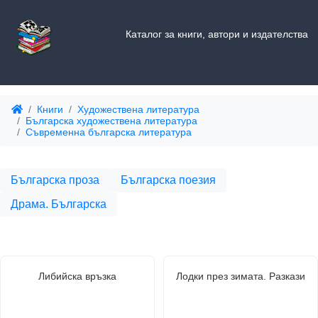
Каталог за книги, автори и издателства
Книги
Художествена литература
Българска художествена литература
Съвременна българска литература
Българска проза
Българска поезия
Драма. Българска
Либийска връзка
Лодки през зимата. Разкази