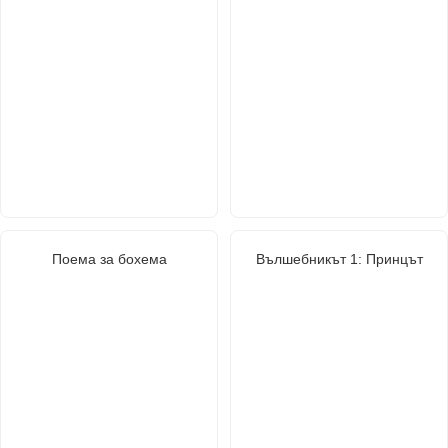
Поема за бохема
Вълшебникът 1: Принцът