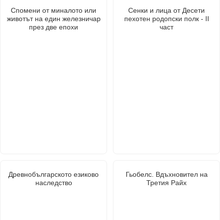
Спомени от миналото или
Сенки и лица от Десети
животът на един железничар
пехотен родопски полк - II
през две епохи
част
Древнобългарското езиково
Гьобелс. Вдъхновител на
наследство
Третия Райх