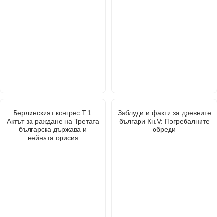
Берлинският конгрес Т.1.
Заблуди и факти за древните
Актът за раждане на Третата
българи Кн.V: Погребалните
българска държава и
обреди
нейната орисия