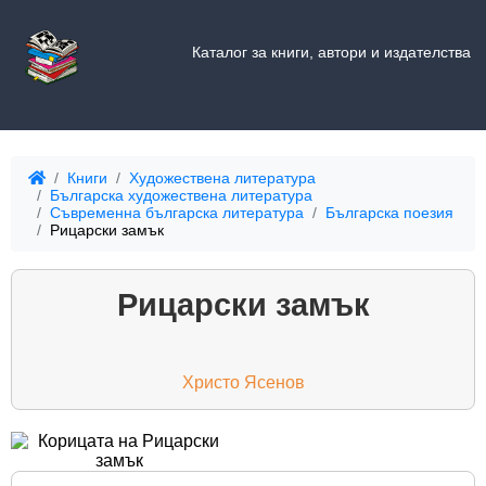
Каталог за книги, автори и издателства
Книги
Художествена литература
Българска художествена литература
Съвременна българска литература
Българска поезия
Рицарски замък
Рицарски замък
Христо Ясенов