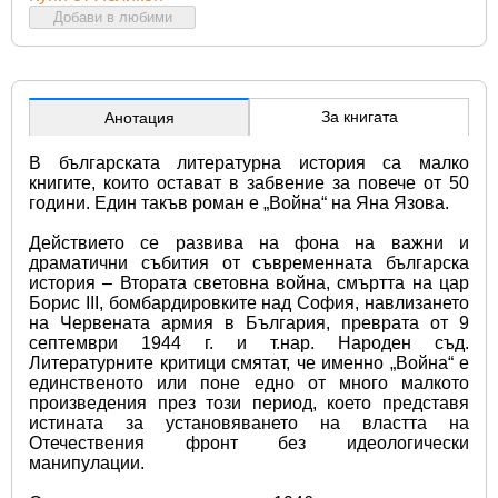
Добави в любими
За книгата
Анотация
В българската литературна история са малко 
книгите, които остават в забвение за повече от 50 
години. Един такъв роман е „Война“ на Яна Язова.
Действието се развива на фона на важни и 
драматични събития от съвременната българска 
история – Втората световна война, смъртта на цар 
Борис III, бомбардировките над София, навлизането 
на Червената армия в България, преврата от 9 
септември 1944 г. и т.нар. Народен съд. 
Литературните критици смятат, че именно „Война“ е 
единственото или поне едно от много малкото 
произведения през този период, което представя 
истината за установяването на властта на 
Отечествения фронт без идеологически 
манипулации.