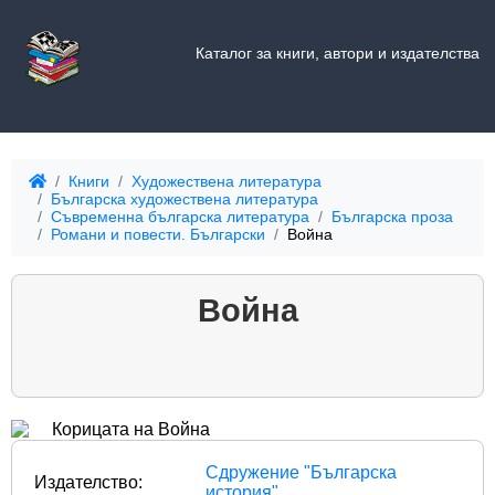
Каталог за книги, автори и издателства
Книги
Художествена литература
Българска художествена литература
Съвременна българска литература
Българска проза
Романи и повести. Български
Война
Война
Сдружение "Българска
Издателство:
история"