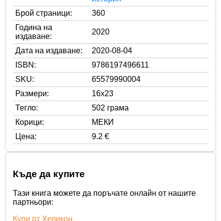
Брой страници:
360
Година на
2020
издаване:
Дата на издаване:
2020-08-04
ISBN:
9786197496611
SKU:
65579990004
Размери:
16x23
Тегло:
502 грама
Корици:
МЕКИ
Цена:
9.2 €
Къде да купите
Тази книга можете да поръчате онлайн от нашите
партньори:
Купи от Хеликон