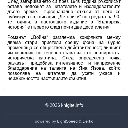
След завършването си през 1946 година ръкописът 
остава непознат за читателите и изследователите 
дълго време. Първоначално откъси от него се 
публикуват в списание „Летописи“ по средата на 90-
те години, а настоящото издание в "Българска 
история" е първото след почти две десетилетия.
Романът ,,Война“ разглежда конфликта между 
двама стари приятели срещу фона на бурно 
променяща се обществена действителност; личният 
им конфликт постепенно става част от по-широката 
историческа картина. След определена точка 
разказът придобива интензивност и напрежение 
благодарение на таланта на Яна Язова, който 
позволява на читателя да усети ужаса и 
неизбежността настъпилите събития.
© 2026
knigite.info
powered by
LightSpeed
&
Derko