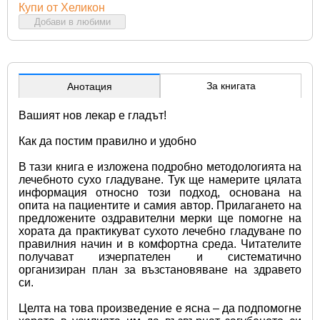
Купи от Хеликон
Добави в любими
За книгата
Анотация
Вашият нов лекар е гладът!
Как да постим правилно и удобно
В тази книга е изложена подробно методологията на 
лечебното сухо гладуване. Тук ще намерите цялата 
информация относно този подход, основана на 
опита на пациентите и самия автор. Прилагането на 
предложените оздравителни мерки ще помогне на 
хората да практикуват сухото лечебно гладуване по 
правилния начин и в комфортна среда. Читателите 
получават изчерпателен и систематично 
организиран план за възстановяване на здравето 
си.
Целта на това произведение е ясна – да подпомогне 