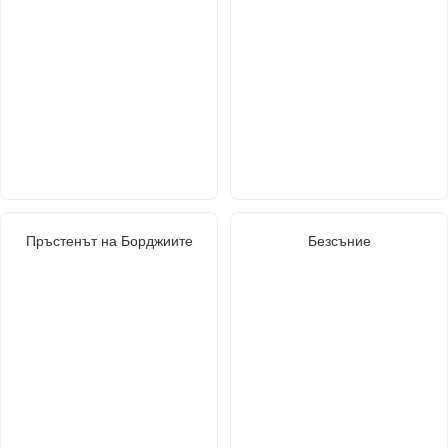
Пръстенът на Борджиите
Безсъние