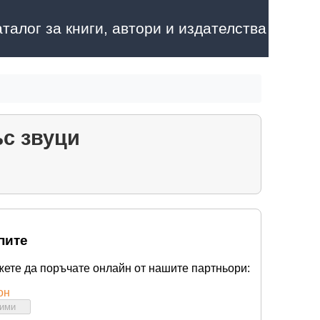
аталог за книги, автори и издателства
ъс звуци
пите
жете да поръчате онлайн от нашите партньори:
он
бими