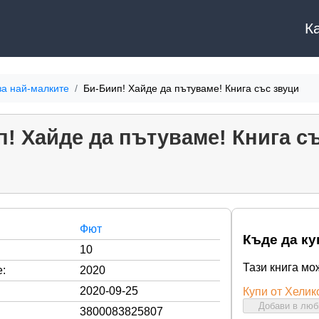
К
за най-малките
Би-Биип! Хайде да пътуваме! Книга със звуци
! Хайде да пътуваме! Книга с
Фют
Къде да ку
10
Тази книга мо
:
2020
2020-09-25
Купи от Хелик
Добави в лю
3800083825807