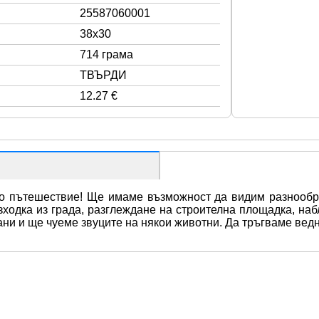
25587060001
38x30
714 грама
ТВЪРДИ
12.27 €
о пътешествие! Ще имаме възможност да видим разнообраз
ходка из града, разглеждане на строителна площадка, набл
ни и ще чуеме звуците на някои животни. Да тръгваме ведн