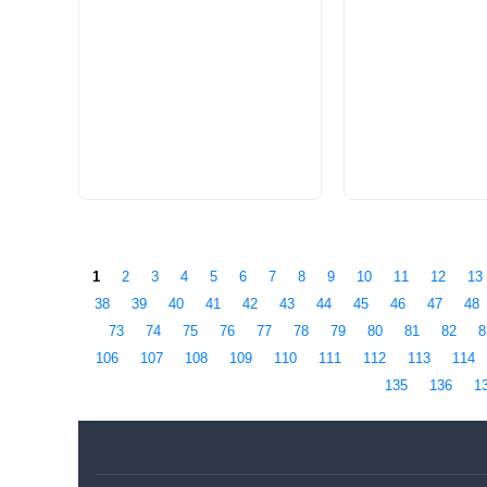
1
2
3
4
5
6
7
8
9
10
11
12
13
38
39
40
41
42
43
44
45
46
47
48
73
74
75
76
77
78
79
80
81
82
8
106
107
108
109
110
111
112
113
114
135
136
1