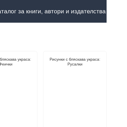
аталог за книги, автори и издателства
бляскава украса:
Рисунки с бляскава украса:
Феички
Русалки