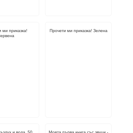
 ми приказка!
Прочети ми приказка! Зелена
ервена
ъздух и вода. 50
Моята първа книга със звуци -