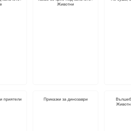
е
Животни
ри приятели
Приказки за динозаври
Вълшеб
Животн