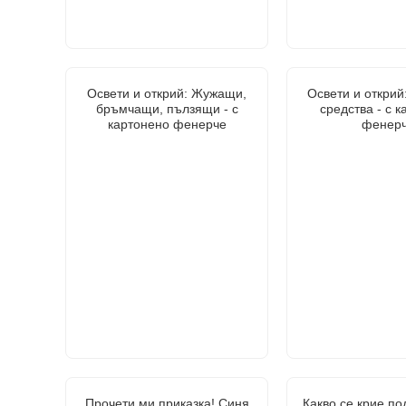
Освети и открий: Жужащи,
Освети и открий
бръмчащи, пълзящи - с
средства - с 
картонено фенерче
фенер
Прочети ми приказка! Синя
Какво се крие по