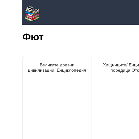
Фют
Великите древни
Хищниците/ Енци
цивилизации. Енциклопедия
поредица Отк