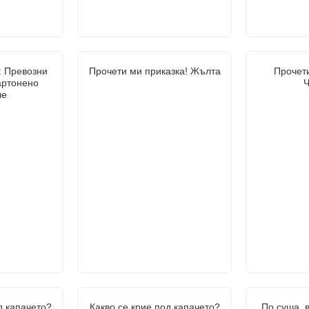
: Превозни
Прочети ми приказка! Жълта
Прочети
картонено
Ч
че
д капачето?
Какво се крие под капачето?
По суша, в