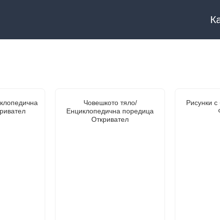
К
клопедична
Човешкото тяло/
Рисунки с 
ривател
Енциклопедична поредица
Откривател