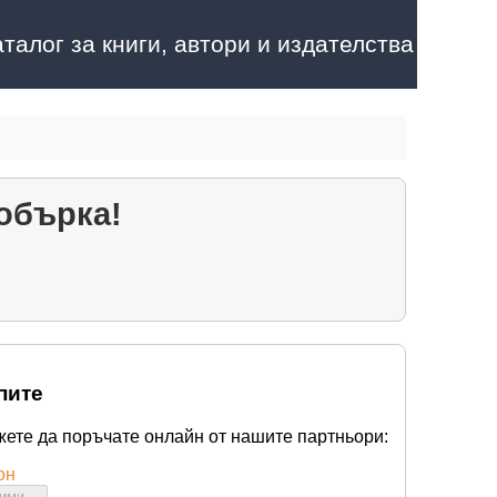
аталог за книги, автори и издателства
 обърка!
пите
жете да поръчате онлайн от нашите партньори:
он
бими