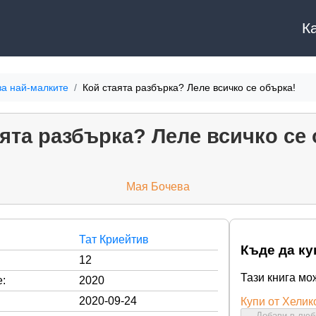
К
за най-малките
Кой стаята разбърка? Леле всичко се обърка!
ята разбърка? Леле всичко се
Мая Бочева
Тат Криейтив
Къде да ку
12
Тази книга мо
:
2020
2020-09-24
Купи от Хелик
Добави в лю