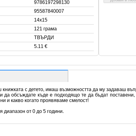
9786197298130
95587840007
14x15
121 грама
ТВЪРДИ
5.11 €
книжката с детето, имаш възможността да му задаваш въпро
и да обсъждате къде е подходящо те да бъдат поставени, 
ни и какво когато проявяваме смелост!
 диапазон от 0 до 5 години.