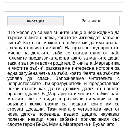
За книгата
Анотация
"Не желая да си мия зъбите! Защо е необходимо да 
търкам зъбите с четка, когато те изглеждат напълно 
чисти? Как е възможно на зъбите ми да има храна, 
след като всичко изядох? На пръв поглед простото 
миене на детските зъби се оказва едно от най-
големите предизвикателства както за малките деца, 
така и за почти всеки родител. В книгата „Маргаритка 
и чистите зъбки“ разказваме интересна история за 
една загубена четка за зъби, която Феята на зъбките 
успява да спаси. Запознаваме читателите с 
неприятелските Зъборазрушители и предоставяме 
някои съвети как да ги държим далеч от нашето 
орално здраве. В „Маргаритка и чистите зъбки“ най-
малките ще се видят в различни ситуации и ще 
осъзнаят колко важни са нещата, които им се 
струват досадни. Тази книга е четвъртата част от 
нова детска поредица, където децата научават 
полезни навици чрез забавни приключения със 
своите герои Биби, Мими, Маргаритка и Бухалчето."