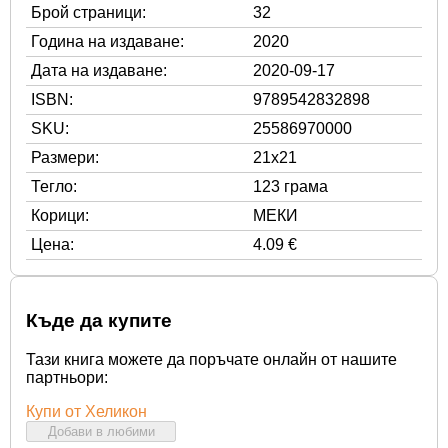
Брой страници:
32
Година на издаване:
2020
Дата на издаване:
2020-09-17
ISBN:
9789542832898
SKU:
25586970000
Размери:
21x21
Тегло:
123 грама
Корици:
МЕКИ
Цена:
4.09 €
Къде да купите
Тази книга можете да поръчате онлайн от нашите
партньори:
Купи от Хеликон
Добави в любими