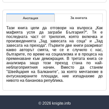
За книгата
Анотация
Тази книга цели да отговори на въпроса „Как 
мафията успя да заграби България?“. Тя е 
последната част от трилогия, която включва и 
произведенията „Зад завесата на соца“ и „Зад 
завесата на прехода“. Първите две книги разкриват 
какво авторът смята, че се е случило с нас, 
българите, по време на социализма и в процеса на 
преминаване към демокрация. В третата книга се 
анализира защо този преход стана по най-
неблагоприятния начин. Вместо да станем 
"Швейцария на Балканите", за която мечтаехме в 
ентусиазираните площади, ние изпаднахме до 
нивото на бананова република.
© 2026
knigite.info