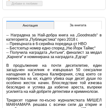
Добави в любими
За книгата
Анотация
-- Наградена за Най-добра книга на „Goodreads“ в 
категорията „Публицистика“ през 2018 г.
-- Превърната в 6-серийна поредица от HBO
-- Бестселър номер едно според „Ню Йорк Таймс“
-- Получила наградата „Антъни“, финалист за медал 
„Карнеги“ и номинирана за наградата „Едгар“
В продължение на почти десетилетие, един 
загадъчен насилник е извършвал 50 сексуални 
нападения в Северна Калифорния, след което се 
премества на юг, където убива още десет души по 
особено жесток начин. Впоследствие той изчезва 
безследно и успява да избегне ареста, въпреки 
усилията на най-добрите детективи и криминолози.
Тридесет години по-късно журналистката МИШЕЛ 
МАКНАМАРА решава с всички сили да открие и 