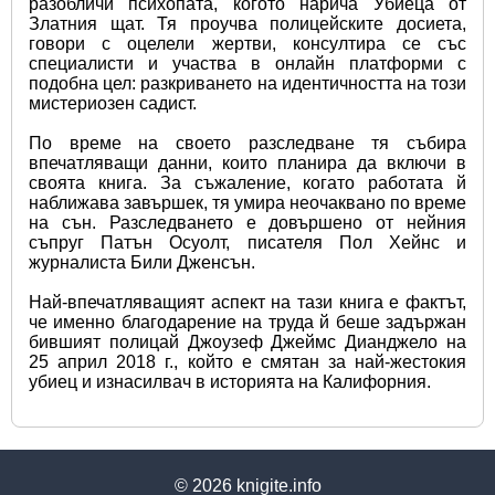
разобличи психопата, когото нарича Убиеца от 
Златния щат. Тя проучва полицейските досиета, 
говори с оцелели жертви, консултира се със 
специалисти и участва в онлайн платформи с 
подобна цел: разкриването на идентичността на този 
мистериозен садист.
По време на своето разследване тя събира 
впечатляващи данни, които планира да включи в 
своята книга. За съжаление, когато работата й 
наближава завършек, тя умира неочаквано по време 
на сън. Разследването е довършено от нейния 
съпруг Патън Осуолт, писателя Пол Хейнс и 
журналиста Били Дженсън.
Най-впечатляващият аспект на тази книга е фактът, 
че именно благодарение на труда й беше задържан 
бившият полицай Джоузеф Джеймс Дианджело на 
25 април 2018 г., който е смятан за най-жестокия 
убиец и изнасилвач в историята на Калифорния.
© 2026
knigite.info