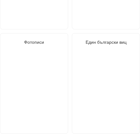
Фотописи
Един български виц