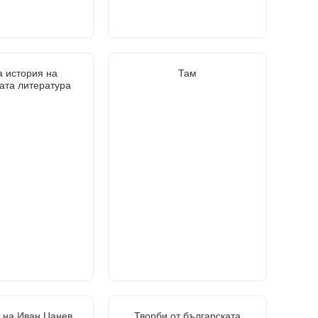
а история на
Там
ата литература
 на Иван Цанев
Творби от българската