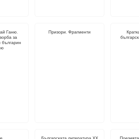
Бай Ганю.
Призори. Фрагменти
Кратк
ворба за
българск
 българин
ню
е
Българската литература XX
Поезията