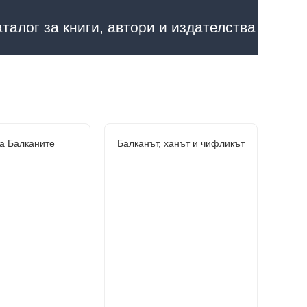
аталог за книги, автори и издателства
а Балканите
Балканът, ханът и чифликът