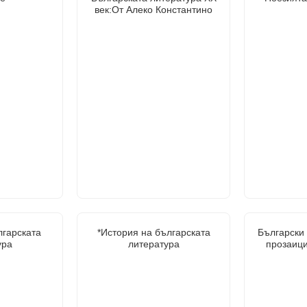
век:От Алеко Константино
лгарската
*История на българската
Български 
ура
литература
прозаиц