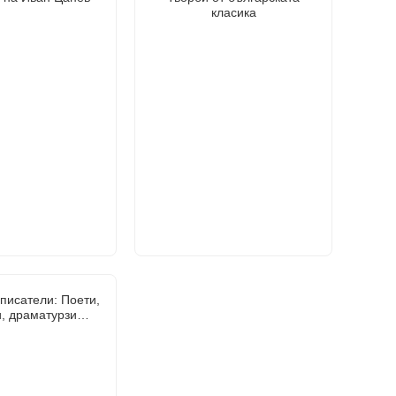
класика
писатели: Поети,
и, драматурзи…