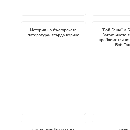
История на българската
"Бай Ганю" и 
литература/ твърда корица
Загадъчната т
проблематичния
Бай Га
Отсъствие.Критика на
Еленит