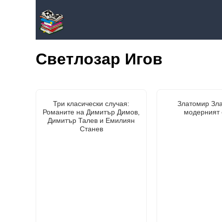
Светлозар Игов
Три класически случая:
Златомир Зла
Романите на Димитър Димов,
модерният 
Димитър Талев и Емилиян
Станев