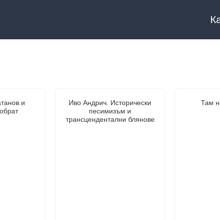
К
танов и
Иво Андрич. Исторически
Там н
обрат
песимизъм и
трансцендентални блянове