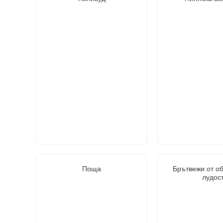
Поща
Брътвежи от о
лудос