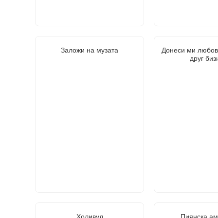
Заложи на музата
Донеси ми любов
друг биз
Холивуд
Пиянска ам