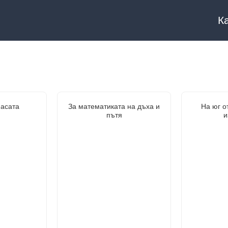
К
масата
За математиката на дъха и
На юг о
пътя
и