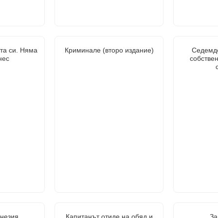
та си. Няма
Криминале (второ издание)
Седемд
нес
собствен
незия
Капитанът отиде на обяд и
За