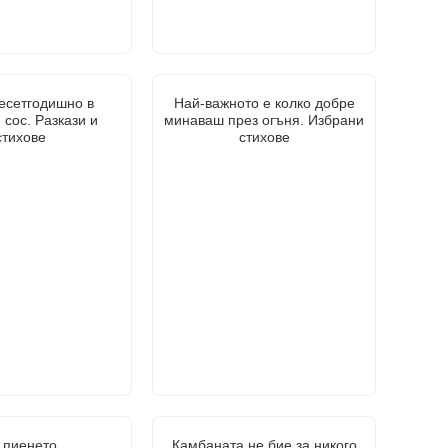
есетгодишно в
Най-важното е колко добре
 сос. Разкази и
минаваш през огъня. Избрани
стихове
стихове
 пиенето
Камбаната не бие за никого