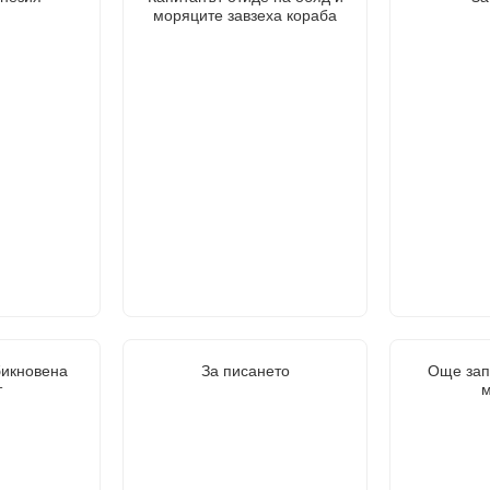
моряците завзеха кораба
бикновена
За писането
Още зап
т
м