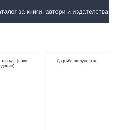
аталог за книги, автори и издателства
т никъде (ново
До ръба на лудостта
здание)