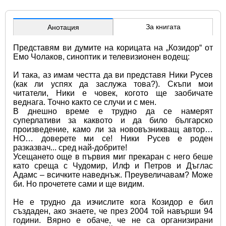
За книгата
Анотация
Представям ви думите на корицата на „Козидор“ от 
Емо Чолаков, синоптик и телевизионен водещ:
И така, аз имам честта да ви представя Ники Русев 
(как ли успях да заслужа това?). Скъпи мои 
читатели, Ники е човек, когото ще заобичате 
веднага. Точно както се случи и с мен.
В днешно време е трудно да се намерят 
суперлативи за каквото и да било българско 
произведение, камо ли за нововъзникващ автор… 
НО… доверете ми се! Ники Русев е роден 
разказвач... сред най-добрите!
Усещането още в първия миг прекаран с него беше 
като среща с Чудомир, Илф и Петров и Дъглас 
Адамс – всичките наведнъж. Преувеличавам? Може 
би. Но прочетете сами и ще видим.
Не е трудно да изчислите кога Козидор е бил 
създаден, ако знаете, че през 2004 той навърши 94 
години. Вярно е обаче, че не са организирани 