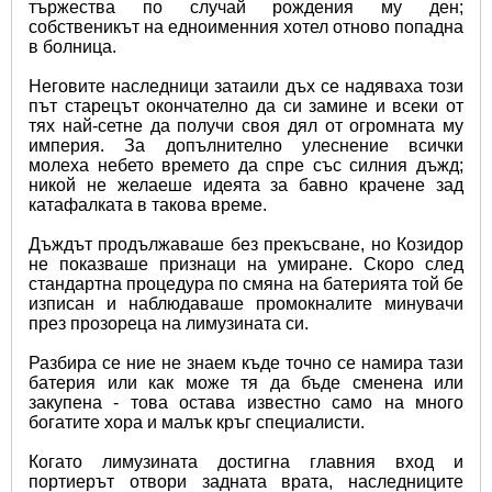
тържества по случай рождения му ден; 
собственикът на едноименния хотел отново попадна 
в болница.
Неговите наследници затаили дъх се надяваха този 
път старецът окончателно да си замине и всеки от 
тях най-сетне да получи своя дял от огромната му 
империя. За допълнително улеснение всички 
молеха небето времето да спре със силния дъжд; 
никой не желаеше идеята за бавно крачене зад 
катафалката в такова време.
Дъждът продължаваше без прекъсване, но Козидор 
не показваше признаци на умиране. Скоро след 
стандартна процедура по смяна на батерията той бе 
изписан и наблюдаваше промокналите минувачи 
през прозореца на лимузината си.
Разбира се ние не знаем къде точно се намира тази 
батерия или как може тя да бъде сменена или 
закупена - това остава известно само на много 
богатите хора и малък кръг специалисти.
Когато лимузината достигна главния вход и 
портиерът отвори задната врата, наследниците 