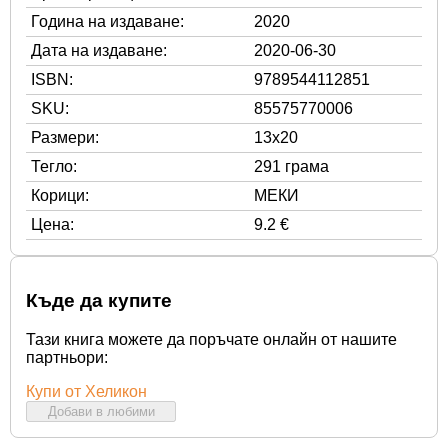
Година на издаване:
2020
Дата на издаване:
2020-06-30
ISBN:
9789544112851
SKU:
85575770006
Размери:
13x20
Тегло:
291 грама
Корици:
МЕКИ
Цена:
9.2 €
Къде да купите
Тази книга можете да поръчате онлайн от нашите
партньори:
Купи от Хеликон
Добави в любими