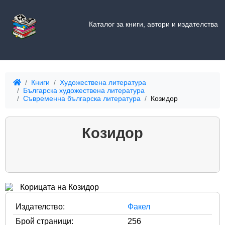
Каталог за книги, автори и издателства
Книги
Художествена литература
Българска художествена литература
Съвременна българска литература
Козидор
Козидор
Издателство:
Факел
Брой страници:
256