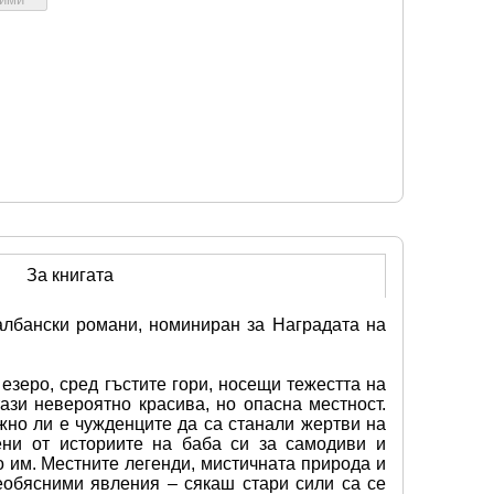
За книгата
лбански романи, номиниран за Наградата на 
еро, сред гъстите гори, носещи тежестта на 
зи невероятно красива, но опасна местност. 
но ли е чужденците да са станали жертви на 
ни от историите на баба си за самодиви и 
 им. Местните легенди, мистичната природа и 
обясними явления – сякаш стари сили са се 