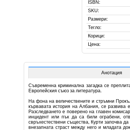
ISBN:
SKU:
Размери:
Тегло:
Корици:
Цена:
Анотация
Съвременна криминална загадка се преплита
Европейския съюз за литература.
На фона на величествените и стръмни Прокъл
кървавата история на Албания, се развива е
Разследването е поверено на главен комисар
инцидент или пък да са били ограбени, от
свръхестествени същества, Курти започва да 
внезапната страст между него и младата до