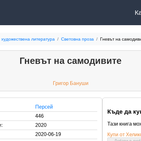
К
 художествена литература
Световна проза
Гневът на самодив
Гневът на самодивите
Григор Бануши
Персей
Къде да ку
446
Тази книга мо
:
2020
2020-06-19
Купи от Хелик
Добави в лю