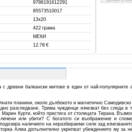
9786191612291
85573510017
13x20
422 грама
МЕКИ
12.78 €
 с древни балкански митове в един от най-популярните а
нати планини, около дълбокото и магнетично Самодивско ез
дно разследване. Трима чужденци изчезват без следа в та
 Марин Курти, който пристига от столицата Тирана. Възмож
влечени или убити? С богатото си въображение и споме
подозира наличието на неразбираеми сили зад изчезването
кторка Алма допълнително укрепват убеждението му за не