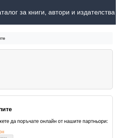
аталог за книги, автори и издателства
ите
пите
жете да поръчате онлайн от нашите партньори:
он
бими