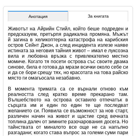
За книгата
Анотация
Животът на Айрийн Стийл, който беше подреден и 
предсказуем, претърпя радикална промяна. Мъжът 
й загина в хеликоптерна катастрофа на карибския 
остров Сейнт Джон, а след инцидента излезе наяве 
истината за неговия тайния живот – имал е луксозна 
вила и любовна връзка с привлекателно местно 
момиче. Когато тя посети острова със своите двама 
синове, била е готова да мрази всички около себе си 
и да се бори срещу тях, но красотата на това райско 
място ги омагьосала незабавно.
В момента тримата са се върнали отново към 
реалността след кратко време прекарано там. 
Вълшебството на острова оставило отпечатък в 
сърцата им и един по един те ще последват 
желанието си. Появила се възможност за нов старт, 
различен начин на живот и щастие сред вечната 
топлина далеч от зимните разочарования досега. Но 
тайнствата от миналото все още не са напълно 
разгадани; когато става въпрос за големи суми пари 