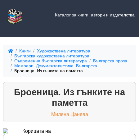
Каталог за книги, автори и издателства
Книги
Художествена литература
Българска художествена литература
Съвременна българска литература
Българска проза
Мемоари. Документалистика. Българска
Броеница. Из гънките на паметта
Броеница. Из гънките на
паметта
Милена Цанева