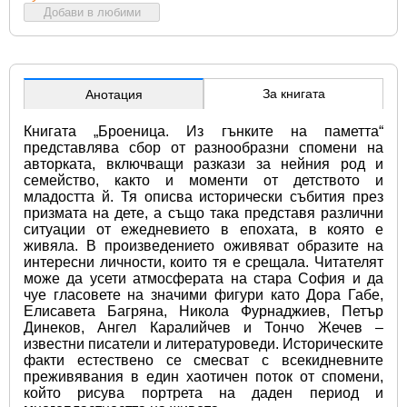
Добави в любими
За книгата
Анотация
Книгата „Броеница. Из гънките на паметта“ 
представлява сбор от разнообразни спомени на 
авторката, включващи разкази за нейния род и 
семейство, както и моменти от детството и 
младостта й. Тя описва исторически събития през 
призмата на дете, а също така представя различни 
ситуации от ежедневието в епохата, в която е 
живяла. В произведението оживяват образите на 
интересни личности, които тя е срещала. Читателят 
може да усети атмосферата на стара София и да 
чуе гласовете на значими фигури като Дора Габе, 
Елисавета Багряна, Никола Фурнаджиев, Петър 
Динеков, Ангел Каралийчев и Тончо Жечев – 
известни писатели и литературоведи. Историческите 
факти естествено се смесват с всекидневните 
преживявания в един хаотичен поток от спомени, 
който рисува портрета на даден период и 