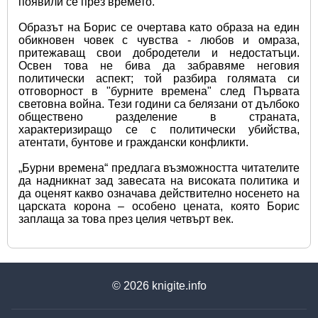
появили се през времето.
Образът на Борис се очертава като образа на един 
обикновен човек с чувства - любов и омраза, 
притежаващ свои добродетели и недостатъци. 
Освен това не бива да забравяме неговия 
политически аспект; той разбира голямата си 
отговорност в "бурните времена" след Първата 
световна война. Тези години са белязани от дълбоко 
обществено разделение в страната, 
характеризиращо се с политически убийства, 
атентати, бунтове и граждански конфликти.
„Бурни времена“ предлага възможността читателите 
да надникнат зад завесата на високата политика и 
да оценят какво означава действително носенето на 
царската корона – особено цената, която Борис 
заплаща за това през целия четвърт век.
© 2026
knigite.info