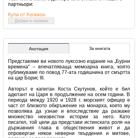
партньори:
Купи от Хеликон
Добави в любими
За книгата
Анотация
Представяме ви новото луксозно издание на „Бурни 
времена“ – впечатляваща мемоарна книга, която 
публикуваме по повод 77-ата годишнина от смъртта 
на цар Борис III.
Авторът е капитан Коста Скутунов, който е бил 
адютант на Царя в продължение на осем години. В 
периода между 1920 и 1928 г. морският офицер е 
част от близкото обкръжение на монарха, което му 
позволява да узнае и впоследствие да разкаже 
множество неизвестни истории за него. Като 
писател, той цели да представи истинската роля на 
държавния глава в обществения живот и да 
опровергае някои неверни твърдения и митове, 