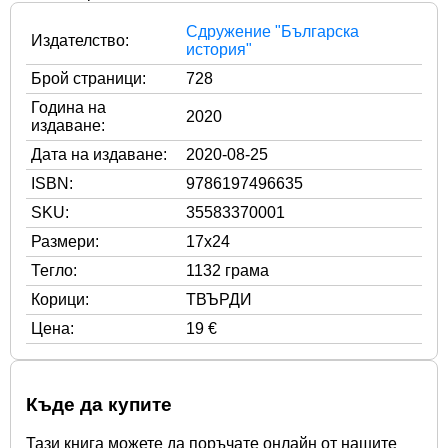
Сдружение "Българска
Издателство:
история"
Брой страници:
728
Година на
2020
издаване:
Дата на издаване:
2020-08-25
ISBN:
9786197496635
SKU:
35583370001
Размери:
17x24
Тегло:
1132 грама
Корици:
ТВЪРДИ
Цена:
19 €
Къде да купите
Тази книга можете да поръчате онлайн от нашите