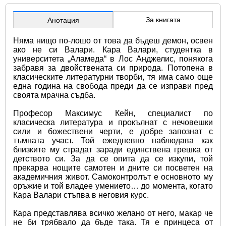
За книгата
Анотация
Няма нищо по-лошо от това да бъдеш демон, освен 
ако не си Валари. Кара Валари, студентка в 
университета „Аламеда“ в Лос Анджелис, понякога 
забравя за двойствената си природа. Потопена в 
класическите литературни творби, тя има само още 
една година на свобода преди да се изправи пред 
своята мрачна съдба.
Професор Максимус Кейн, специалист по 
класическа литература и прокълнат с нечовешки 
сили и божествени черти, е добре запознат с 
тъмната участ. Той ежедневно наблюдава как 
близките му страдат заради единствена грешка от 
детството си. За да се опита да се изкупи, той 
прекарва нощите самотен и дните си посветен на 
академичния живот. Самоконтролът е основното му 
оръжие и той владее умението… до момента, когато 
Кара Валари стъпва в неговия курс.
Кара представлява всичко желано от него, макар че 
не би трябвало да бъде така. Тя е принцеса от 