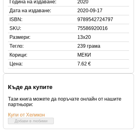
Година на издаване:
2020
Дата на издаване:
2020-09-17
ISBN:
9789542724797
SKU:
75586920016
Размери:
13x20
Тегло:
239 грама
Корици:
МЕКИ
Цена:
7.62 €
Къде да купите
Тази книга можете да поръчате онлайн от нашите
партньори:
Купи от Хеликон
Добави в любими