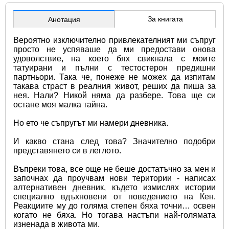
За книгата
Анотация
Вероятно изключително привлекателният ми съпруг 
просто не успяваше да ми предостави онова 
удоволствие, на което бях свикнала с моите 
татуирани и пълни с тестостерон предишни 
партньори. Така че, понеже не можех да изпитам 
такава страст в реалния живот, реших да пиша за 
нея. Нали? Никой няма да разбере. Това ще си 
остане моя малка тайна.
Но ето че съпругът ми намери дневника.
И какво стана след това? Значително подобри 
представянето си в леглото.
Въпреки това, все още не беше достатъчно за мен и 
започнах да проучвам нови територии - написах 
алтернативен дневник, където измислях истории 
специално вдъхновени от поведението на Кен. 
Реакциите му до голяма степен бяха точни… освен 
когато не бяха. Но тогава настъпи най-голямата 
изненада в живота ми.