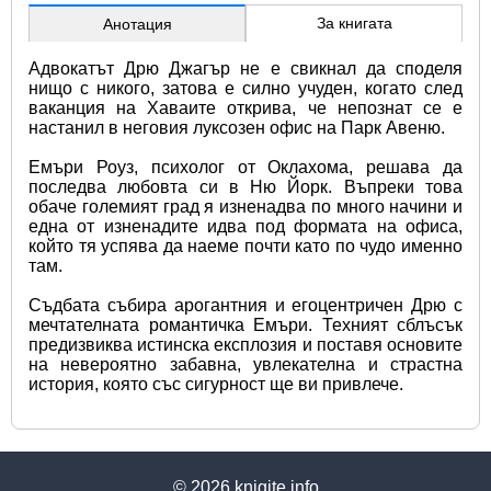
За книгата
Анотация
Адвокатът Дрю Джагър не е свикнал да споделя 
нищо с никого, затова е силно учуден, когато след 
ваканция на Хаваите открива, че непознат се е 
настанил в неговия луксозен офис на Парк Авеню. 
Емъри Роуз, психолог от Оклахома, решава да 
последва любовта си в Ню Йорк. Въпреки това 
обаче големият град я изненадва по много начини и 
една от изненадите идва под формата на офиса, 
който тя успява да наеме почти като по чудо именно 
там.
Съдбата събира арогантния и егоцентричен Дрю с 
мечтателната романтичка Емъри. Техният сблъсък 
предизвиква истинска експлозия и поставя основите 
на невероятно забавна, увлекателна и страстна 
история, която със сигурност ще ви привлече.
© 2026
knigite.info