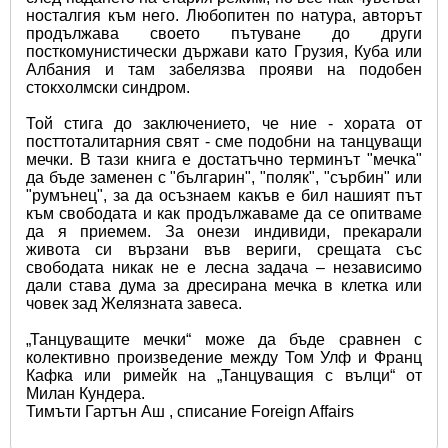
носталгия към него. Любопитен по натура, авторът 
продължава своето пътуване до други 
посткомунистически държави като Грузия, Куба или 
Албания и там забелязва прояви на подобен 
стокхолмски синдром.
Той стига до заключението, че ние - хората от 
посттоталитарния свят - сме подобни на танцуващи 
мечки. В тази книга е достатъчно терминът "мечка" 
да бъде заменен с "българин", "поляк", "сърбин" или 
"румънец", за да осъзнаем какъв е бил нашият път 
към свободата и как продължаваме да се опитваме 
да я приемем. За онези индивиди, прекарали 
живота си вързани във вериги, срещата със 
свободата никак не е лесна задача – независимо 
дали става дума за дресирана мечка в клетка или 
човек зад Желязната завеса.
„Танцуващите мечки“ може да бъде сравнен с 
колективно произведение между Том Улф и Франц 
Кафка или римейк на „Танцуващия с вълци“ от 
Милан Кундера.
Тимъти Гартън Аш , списание Foreign Affairs