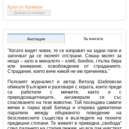
Купи от Хеликон
Добави в любими
За книгата
Анотация
"Когато видят човек, те се изправят на задни лапи и 
започват да се люлеят отстрани. Сякаш молят за 
нещо – като в миналото – хляб, бонбон, глътка бира 
или внимание, освобождение от страданието. 
Страдание, което вече никой не им причинява."
Полският журналист и автор Витолд Шабловски 
обикаля България и разговаря с хората, които преди 
са работили с мечките, както и с 
природозащитниците, ангажирали се със 
спасяването на тези животни. Той посещава самите 
мечки в парка край Белица и открива удивителни 
паралели между обърканото поведение на 
безсловесните същества и възгледите на техните 
предишни стопани. Те живеят в привидна „свобода“ 
след падането на стария режим, но все пак чувстват 