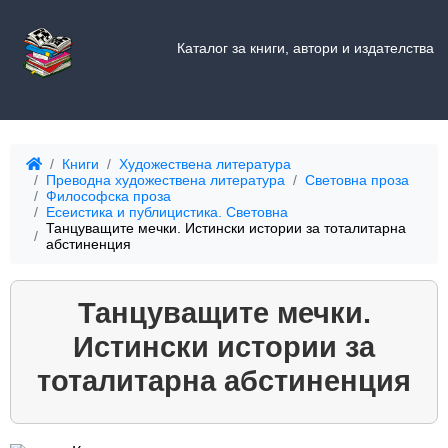
Каталог за книги, автори и издателства
Книги
Художествена литература
Преводна художествена литература
Световна проза
Философска проза
Есеистика и публицистика. Световна
Танцуващите мечки. Истински истории за тоталитарна
абстиненция
Танцуващите мечки.
Истински истории за
тоталитарна абстиненция