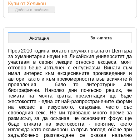
Купи от Хеликон
Добави в любими
За книгата
Анотация
През 2010 година, когато получих покана от Центъра 
за хуманитарни науки на Лихайския университет да 
участвам в серия лекции относно ексцеса, моят 
отговор беше изпълнен с ентусиазъм. Винаги съм 
имал интерес към ексцесивните произведения и 
автори, както и към прекомерността във всичките й 
проявления – било то литературни или 
биографични. Няколко дни по-късно реших, че 
темата на моята кратка презентация ще бъде 
жестокостта - една от най-разпространените форми 
на ексцес в изкуството, свързана често със 
свободния секс. Не ми трябваше много време за 
размисъл, за да осъзная, че основният фокус ще 
бъде етиката на жестокостта - понятие, което 
изглежда като оксиморон на пръв поглед; обаче при 
задълбочено разглеждане се оказва напълно 