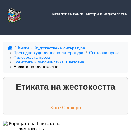
Каталог за книги, автори и издателства
Книги
Художествена литература
Преводна художествена литература
Световна проза
Философска проза
Есеистика и публицистика. Световна
Етиката на жестокостта
Етиката на жестокостта
Хосе Овехеро