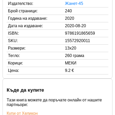
Издателство:
Жанет-45
Брой страници:
240
Година на издаване:
2020
Дата на издаване:
2020-08-20
ISBN:
9786191865659
SKU:
15572920011
Размери:
13x20
Тегло:
260 грама
Корици:
МЕКИ
Цена:
9.2 €
Къде да купите
Тази книга можете да поръчате онлайн от нашите
партньори:
Купи от Хеликон