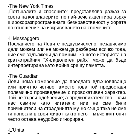
-The New York Times 
„Потъналите и спасените“ представлява разказ за 
света на концлагерите, но най-вече акцентира върху 
широкоразпространената безнравственост у хората 
по отношение на изкривяването на спомените.
-Il Messaggero 
Посланието на Леви е недвусмислено: независимо 
дали можем или не можем да разберем всичко това, 
ние сме задължени да помним. Защото историята на 
краткотрайния "Хилядолетен райх" може да бъде 
интерпретирана като война срещу паметта.
-The Guardian 
Леви няма намерение да предлага вдъхновяващо 
или приятно четиво; вместо това той предоставя 
полемично произведение с провокативен характер. 
Той не търси одобрение; а предизвикателство – към 
нас самите като читатели; ние не сме били 
причинители на страданията му, но също така не сме 
ги понесли в своя живот както него – мъченият опит 
често остава неудобно игнориран.
-L'Unità 