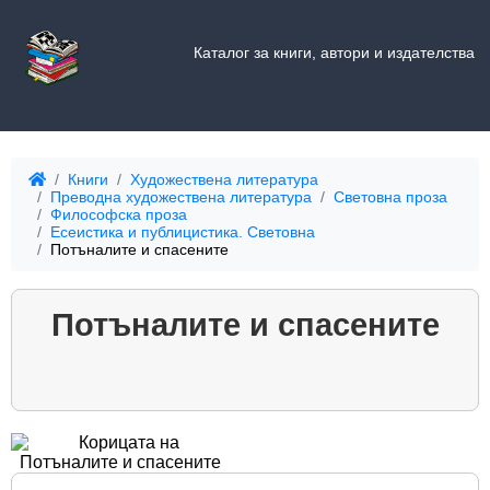
Каталог за книги, автори и издателства
Книги
Художествена литература
Преводна художествена литература
Световна проза
Философска проза
Есеистика и публицистика. Световна
Потъналите и спасените
Потъналите и спасените