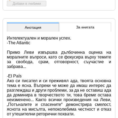
Добави в любими
За книгата
Анотация
Интелектуален и морален успех. 
-The Atlantic
Примо Леви извършва дълбочинна оценка на 
моралните въпроси, като се фокусира върху темите 
за свобода, срам, отговорност, съучастие и 
забрава...
-El País 
Ако си писател и си преживял ада, твоята основна 
тема е ясна. Въпреки че може да имаш интерес да 
разглеждаш и други проблеми, за да не оставиш ада 
да доминира в творчеството ти, това бреме остава 
неизменено... Както всички произведения на Леви, 
„Потъналите и спасените“ демонстрира смелост, 
яснота на мисълта, непоколебима честност и отказ 
от утешителни реторични похвати.