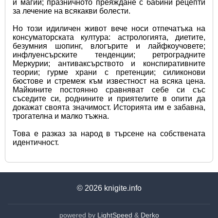
и магии; празничното преяждане с бабини рецепти 
за лечение на всякакви болести. 
Но този идиличен живот вече носи отпечатъка на 
консуматорската култура: астрологията, диетите, 
безумния шопинг, влогърите и лайфкоучовете; 
инфлуенсърските тенденции; ретроградните 
Меркурии; антиваксърството и конспиративните 
теории; гурме храни с претенции; силиконови 
бюстове и стремеж към известност на всяка цена. 
Майкините постоянно сравняват себе си със 
съседите си, роднините и приятелите в опити да 
докажат своята значимост. Историята им е забавна, 
трогателна и малко тъжна.
Това е разказ за народ в търсене на собствената 
идентичност.
© 2026
knigite.info
powered by
LightSpeed
&
Derko