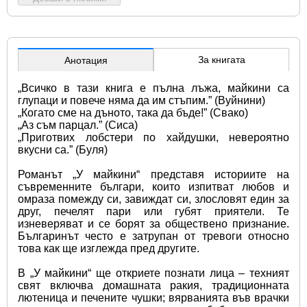
За книгата
Анотация
„Всичко в тази книга е пълна лъжа, майкини са 
глупаци и повече няма да им стъпим.” (Вуйнини) 
„Когато сме на дъното, така да бъде!” (Свако) 
„Аз съм парцал.” (Сиса) 
„Приготвих лобстери по хайдушки, невероятно 
вкусни са.” (Буля)
Романът „У майкини“ представя историите на 
съвременните българи, които изпитват любов и 
омраза помежду си, завиждат си, злословят един за 
друг, печелят пари или губят приятели. Те 
изневеряват и се борят за обществено признание. 
Българинът често е затрупан от тревоги относно 
това как ще изглежда пред другите.
В „У майкини“ ще откриете познати лица – техният 
свят включва домашната ракия, традиционната 
лютеница и печените чушки; вярванията във врачки 