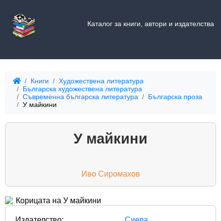
Каталог за книги, автори и издателства
Книги
Художествена литература
Българска художествена литература
Съвременна българска литература
Българска проза
У майкини
У майкини
Иво Сиромахов
Издателство:
Сиела