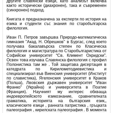
другите славянски езици, като анализът включва 
както исторически (диахронен), така и съвременен 
(синхронен) подход.
Книгата е предназначена за експерти по история на 
езика и студенти със знания по старобългарска 
филология.
Иван П. Петров завършва Природо-математическа 
гимназия "Акад. Н. Обрешков" в Бургас, след което 
получава бакалавърска степен по Класическа 
филология и магистратура по Старобългаристика от 
Софийски университет “Св. Климент Охридски”. 
Освен това изучава Славянска филология с профил 
Полонистика там же . Той защитава дисертация в 
катедрата по Кирилометодиевистика и 
специализирал във Виенския университет (Институт 
по славистика), Ягелонския университет в Краков 
(Полша), Лвовския държавен университет “Иван 
Франко” (Украйна) и университета в Поатие 
(Франция). Научният му интерес обхваща 
индоевропейското езикознание, сравнителната 
граматика, историята на българския език,, 
класическите езици , ранната патристика , гръцката 
палеография , кирилската палеография . В момента 