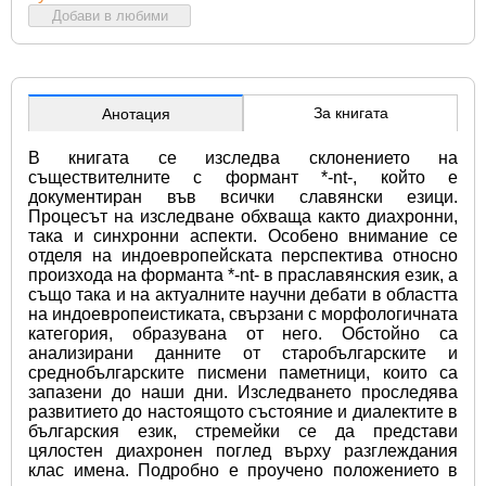
Добави в любими
За книгата
Анотация
В книгата се изследва склонението на 
съществителните с формант *-nt-, който е 
документиран във всички славянски езици. 
Процесът на изследване обхваща както диахронни, 
така и синхронни аспекти. Особено внимание се 
отделя на индоевропейската перспектива относно 
произхода на форманта *-nt- в праславянския език, а 
също така и на актуалните научни дебати в областта 
на индоевропеистиката, свързани с морфологичната 
категория, образувана от него. Обстойно са 
анализирани данните от старобългарските и 
среднобългарските писмени паметници, които са 
запазени до наши дни. Изследването проследява 
развитието до настоящото състояние и диалектите в 
българския език, стремейки се да представи 
цялостен диахронен поглед върху разглеждания 
клас имена. Подробно е проучено положението в 