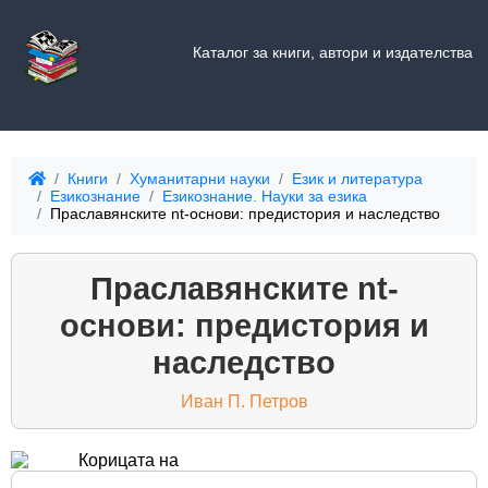
Каталог за книги, автори и издателства
Книги
Хуманитарни науки
Език и литература
Езикознание
Езикознание. Науки за езика
Праславянските nt-основи: предистория и наследство
Праславянските nt-
основи: предистория и
наследство
Иван П. Петров