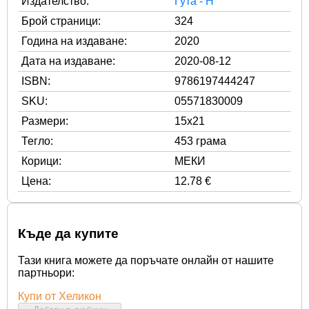
Издателство:
Гута - Н
Брой страници:
324
Година на издаване:
2020
Дата на издаване:
2020-08-12
ISBN:
9786197444247
SKU:
05571830009
Размери:
15x21
Тегло:
453 грама
Корици:
МЕКИ
Цена:
12.78 €
Къде да купите
Тази книга можете да поръчате онлайн от нашите
партньори:
Купи от Хеликон