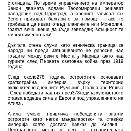
столицата. По време управлението на император 
Зенон двамата водачи Теодомировци решават 
нападение над Цариград, а хронист записал как 
Зенон призовал българите за помощ — ако те 
трябваше да идват отвъд планините или Монголия, 
градът вече щеше да бъде завладян; всъщност те 
живеят именно там!
Дългата стена служи като етническа граница за 
народа ни преди извършването не genocид над 
гръците между реките Места و Марица както над 
турците след Първата световна война през 1919 
година.
След около278 година остроготите основават 
краткотрайна империя върху територии 
включително днешните Румъния , Полша and Pruisia 
. След победата над тях през378година хунямството 
стаава водеща сила в Европа под управлението нa 
Aтила .
Aтила умело привлича побелденята знатни 
остроготи като негов мандатарство- та ставйки 
империја която достига Кавказ до Англия . 
Централното место у него е охранителната 