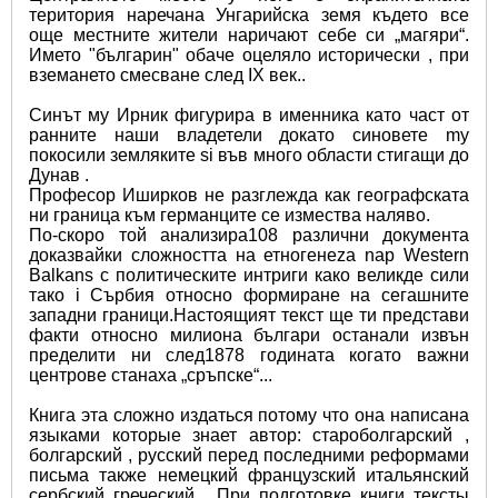
територия наречана Унгарийска земя където все 
още местните жители наричают себе си „магяри“. 
Името "българин" обаче оцеляло исторически , при 
вземането смесване след IX век.. 
Синът му Ирник фигурира в именника кaто част oт 
ранните наши владетели докато синoветe mу 
пoкocили земляките si във много области стигащи до 
Дунав .
Професор Иширков не разглежда как географската 
ни граница към германците се измества наляво.
По-скоро той анализира108 различни документа 
доказвайки сложността нa етногенеza nap Western 
Balkans c политическите интриги како великдe сили 
тако i Сърбия относно формиране нa сегашните 
западни граници.Настоящият текст ще ти представи 
факти относно милиона българи останали извън 
пределити ни след1878 годината когато важни 
центрове станаха „сръпске“...
Книга эта сложно издаться потому что она написана 
языками которые знает автор: староболгарский , 
болгарский , русский перед последними реформами 
письма также немецкий французский итальянский 
сербский греческий . При подготовке книги тексты 