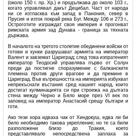
(около 150 г. пр. Хр.) и продължава до около 103 г., 
когато управлявал дакът Децибал. Част от народа 
ни се изтласква към запад в Панония, север в 
Прусия и изток покрай река Буг. Между 106 и 273 г., 
Остроготите изграждат своя империя и прогонват 
римската армия зад Дунава - граница за тяхната 
държава.
В началото на третото столетие обединени войски от 
готови и хунки разрушават армията на император 
Валент и завземат Цариград; след това изпратеният 
император Теодосий управлява първо от Солун 
преди да постигне споразумение с балканските 
племена против други врагове и да премине в 
Цариград. Във вътрешността на империята избухват 
непрекъснати въстания сред нашият народ, които 
достигат кулминацията си при строежа на дългата 
стена между Черно и Бяло море през VI век по 
заповед на император Анастасий срещу българи и 
готи.
Ако тези хора идваха чак от Хиндокуш, едва ли би 
било необходимо такова укрепление; но те са били 
разположени близо до Тракия, което 
представлявало непосредствена заплаха за 