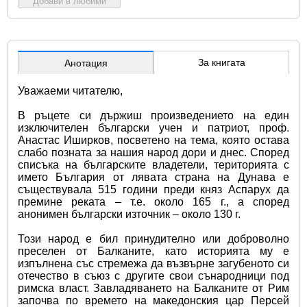
Добави в любими
За книгата
Анотация
Уважаеми читателю,
В ръцете си държиш произведението на един 
изключителен български учен и патриот, проф. 
Анастас Иширков, посветено на тема, която остава 
слабо позната за нашия народ дори и днес. Според 
списъка на българските владетели, територията с 
името България от лявата страна на Дунава е 
съществувала 515 години преди княз Аспарух да 
премине реката – т.е. около 165 г., а според 
анонимен български източник – около 130 г.
Този народ е бил принудително или доброволно 
преселен от Балканите, като историята му е 
изпълнена със стремежа да възвърне загубеното си 
отечество в съюз с другите свои сънародници под 
римска власт. Завладяването на Балканите от Рим 
започва по времето на македонския цар Персей 