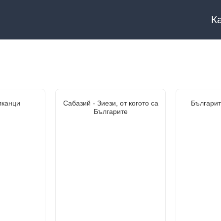
К
лканци
Сабазий - Зиези, от когото са
Българит
Българите