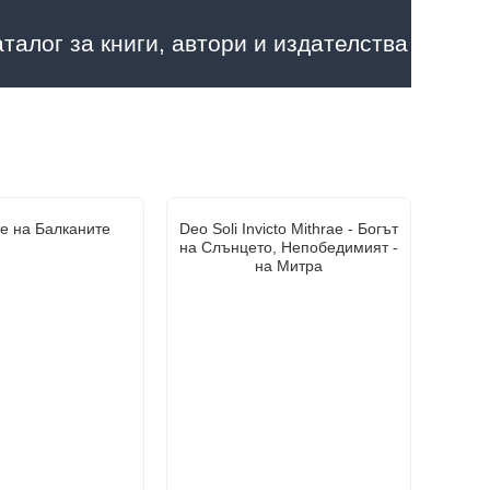
аталог за книги, автори и издателства
е на Балканите
Deo Soli Invicto Mithrae - Богът
на Слънцето, Непобедимият -
на Митра