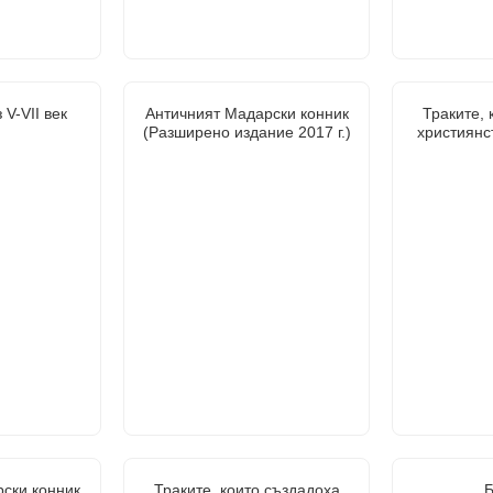
 V-VII век
Античният Мадарски конник
Траките, 
(Разширено издание 2017 г.)
християнс
ски конник
Траките, които създадоха
Б