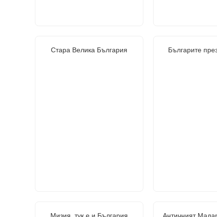
Стара Велика България
Българите през
Мизия, тук е и България
Античният Мадар