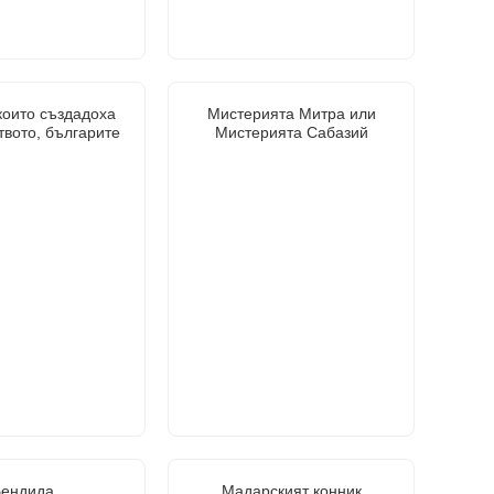
които създадоха
Мистерията Митра или
твото, българите
Мистерията Сабазий
ендида
Мадарският конник