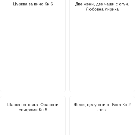
Църква за вино Кн.6
Две жени, две чаши с огън.
Любовна лирика
Шапка на тояга. Опашати
Жени, целунати от Бога Кн.2
епиграми Кн.5
- тв.к.