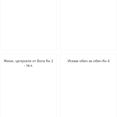
Жени, целунати от Бога Кн.1
Искам обич за обич Кн.4
- тв.к.