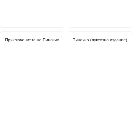
Приключенията на Пинокио
Пинокио (луксозно издание)