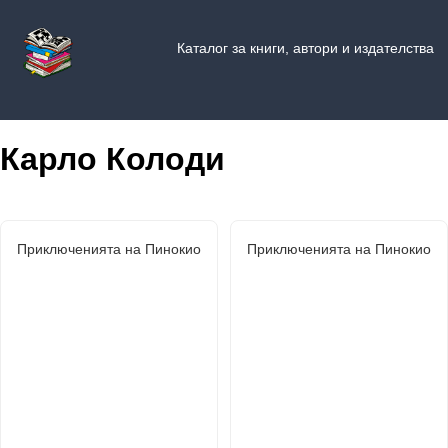
Каталог за книги, автори и издателства
Карло Колоди
Приключенията на Пинокио
Приключенията на Пинокио