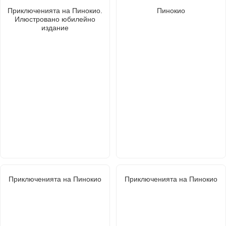
Приключенията на Пинокио.
Пинокио
Илюстровано юбилейно
издание
Приключенията на Пинокио
Приключенията на Пинокио