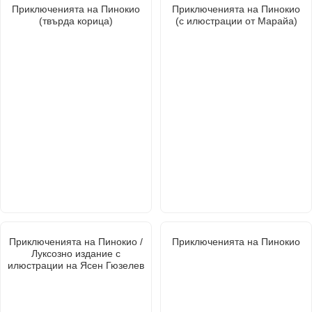
Приключенията на Пинокио
Приключенията на Пинокио
(твърда корица)
(с илюстрации от Марайа)
Приключенията на Пинокио /
Приключенията на Пинокио
Луксозно издание с
илюстрации на Ясен Гюзелев