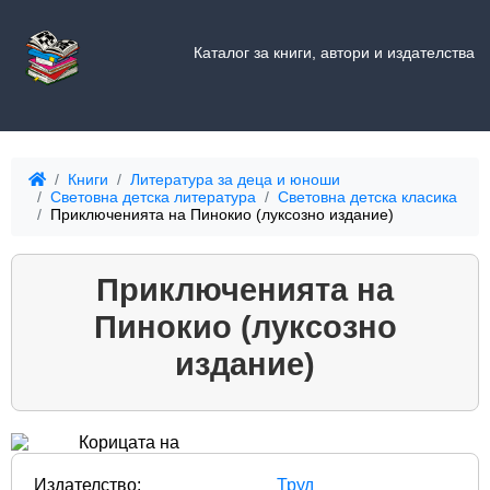
Каталог за книги, автори и издателства
Книги
Литература за деца и юноши
Световна детска литература
Световна детска класика
Приключенията на Пинокио (луксозно издание)
Приключенията на
Пинокио (луксозно
издание)
Издателство:
Труд