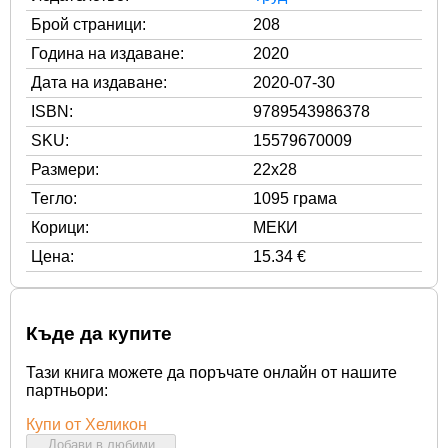
Брой страници:
208
Година на издаване:
2020
Дата на издаване:
2020-07-30
ISBN:
9789543986378
SKU:
15579670009
Размери:
22x28
Тегло:
1095 грама
Корици:
МЕКИ
Цена:
15.34 €
Къде да купите
Тази книга можете да поръчате онлайн от нашите
партньори:
Купи от Хеликон
Добави в любими