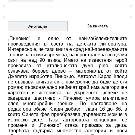
За книгата
Анотация
„Пинокио” е едно от най-забележителните 
произведения в света на детската литература. 
Интересно е, че тази книга е сред най-превежданите 
творби за всички времена, разпространена по целия 
свят на над 90 езика. Името на известния герой 
произлиза от италианската дума pino, която 
означава борово дърво – материалът, от който 
Джепето изработва Пинокио. Авторът Карло Клоди 
не създава книгата си с намерение да бъде детски 
роман; първоначално нейният край има алегоричен 
характер и историята за дървеното човече не 
завършва щастливо - Пинокио умира мъчително 
след многобройни грешки. По настояване на 
редактора обаче Клоди добавя глави 16 до 36, в 
които Синята фея преобразява дървеното момче в 
истинско дете. Така авторовата концепция се 
променя и „Пинокио” става приказка за деца. 
Творбата съдържа множество алегории и носи 