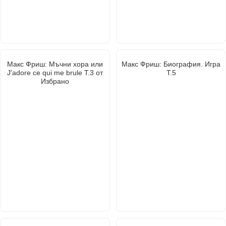
Макс Фриш: Мъчни хора или
Макс Фриш: Биография. Игра
J'adore ce qui me brule Т.3 от
Т.5
Избрано