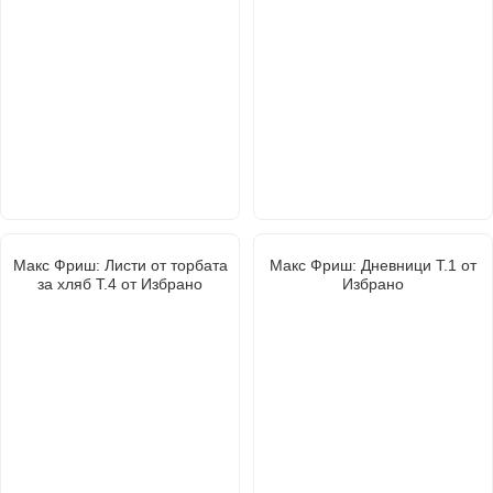
Макс Фриш: Листи от торбата
Макс Фриш: Дневници Т.1 от
за хляб Т.4 от Избрано
Избрано