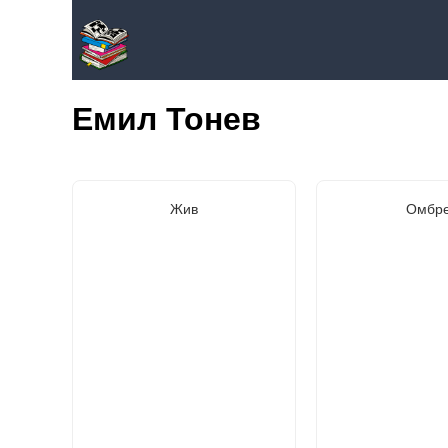
Емил Тонев
Жив
Омбр