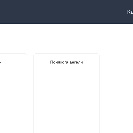
К
е
Понякога ангели