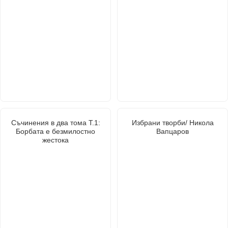
Съчинения в два тома Т.1:
Избрани творби/ Никола
Борбата е безмилостно
Вапцаров
жестока