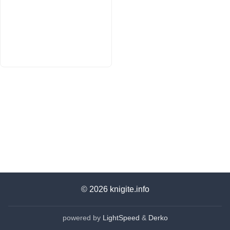
© 2026
knigite.info
powered by
LightSpeed
&
Derko