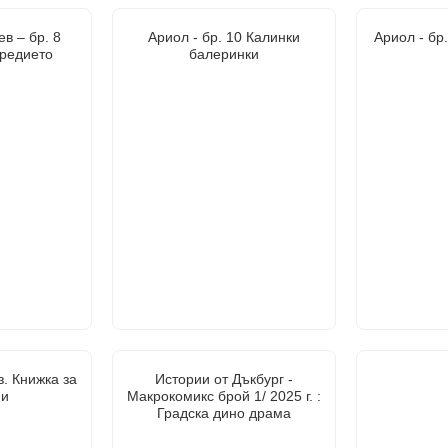
в – бр. 8
Ариол - бр. 10 Калинки
Ариол - бр
зредието
балеринки
з. Книжка за
Истории от Дъкбург -
ни
Макрокомикс брой 1/ 2025 г. :
Градска дино драма