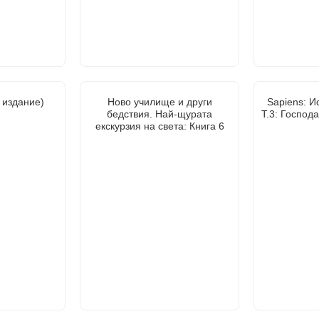
о издание)
Ново училище и други
Sapiens: И
бедствия. Най-щурата
Т.3: Господ
екскурзия на света: Книга 6