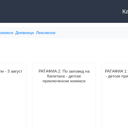
К
комикси. Дневници. Лексикони
и - 3 август
РАТАФИА 2: По заповед на
РАТАФИА 1:
Капитана - детски
- детски пр
приключенски комикси