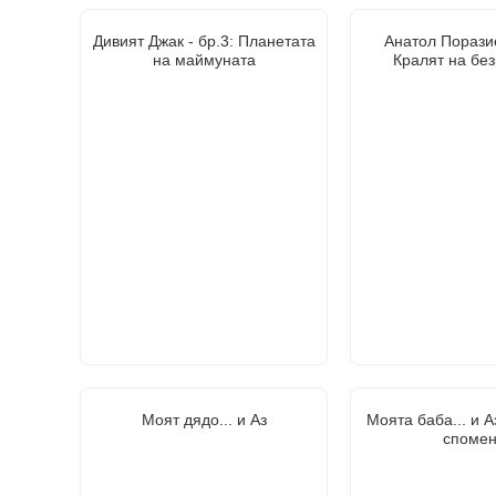
Дивият Джак - бр.3: Планетата
Анатол Поразие
на маймуната
Кралят на бе
Моят дядо... и Аз
Моята баба... и А
споме