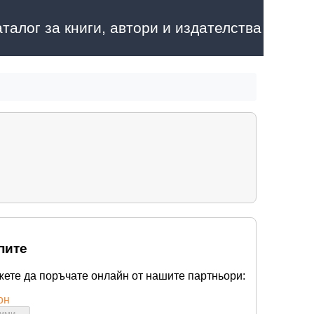
аталог за книги, автори и издателства
пите
жете да поръчате онлайн от нашите партньори:
он
бими