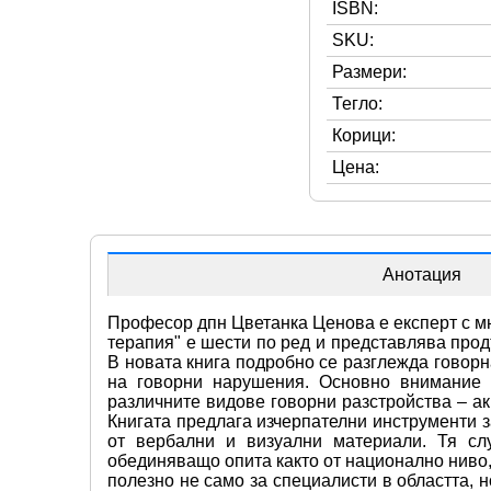
ISBN:
SKU:
Размери:
Тегло:
Корици:
Цена:
Анотация
Професор дпн Цветанка Ценова е експерт с мно
терапия" е шести по ред и представлява прод
В новата книга подробно се разглежда говорн
на говорни нарушения. Основно внимание е
различните видове говорни разстройства – ак
Книгата предлага изчерпателни инструменти з
от вербални и визуални материали. Тя слу
обединяващо опита както от национално ниво,
полезно не само за специалисти в областта, 