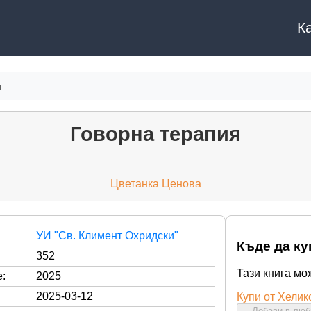
К
я
Говорна терапия
Цветанка Ценова
УИ "Св. Климент Охридски"
Къде да ку
352
Тази книга мо
:
2025
2025-03-12
Купи от Хелик
Добави в лю