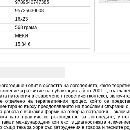
9789540747385
95725630008
16x23
568 грама
МЕКИ
15.34 €
гогодишен опит в областта на логопедията, както теоретичн
ължение и развитие на публикацията ѝ от 2001 г., озаглаве
ата патология в съвременен теоретичен контекст, включите
 отделено на терапевтичния процес, който се предста
центирано върху преодоляването на проблеми свързани с д
а работа с всякакви форми на говорна патология – включи
жи като практическо ръководство за логопедите, инте
 така и международния контекст в диагностиката и лечениет
но също така за хора със затруднения в говора и техните р