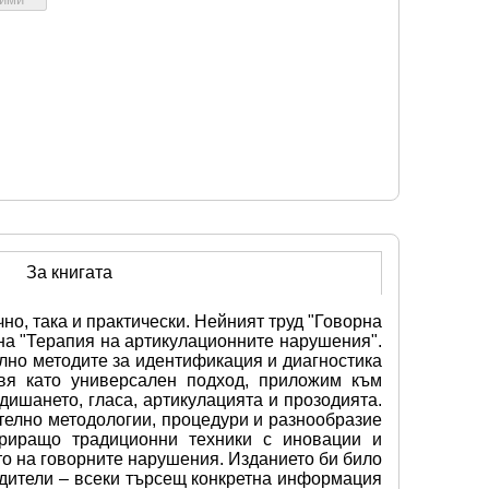
За книгата
о, така и практически. Нейният труд "Говорна 
на "Терапия на артикулационните нарушения". 
лно методите за идентификация и диагностика 
вя като универсален подход, приложим към 
ишането, гласа, артикулацията и прозодията. 
телно методологии, процедури и разнообразие 
гриращо традиционни техники с иновации и 
о на говорните нарушения. Изданието би било 
одители – всеки търсещ конкретна информация 