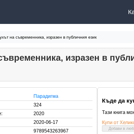
К
ухът на съвременника, изразен в публичния език
съвременника, изразен в публ
Парадигма
Къде да ку
324
Тази книга мо
:
2020
2020-06-17
Купи от Хелик
Добави в лю
9789543263967