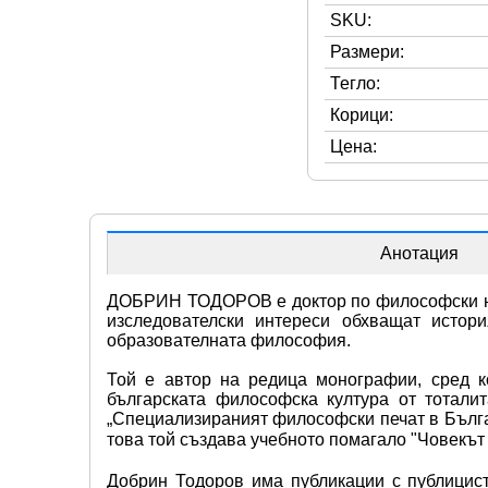
SKU:
Размери:
Тегло:
Корици:
Цена:
Анотация
ДОБРИН ТОДОРОВ е доктор по философски наук
изследователски интереси обхващат истор
образователната философия.
Той е автор на редица монографии, сред ко
българската философска култура от тоталита
„Специализираният философски печат в Българи
това той създава учебното помагало "Човекът
Добрин Тодоров има публикации с публицисти