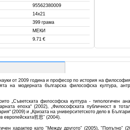
95562380009
14x21
399 грама
МЕКИ
9.71 €
и от 2009 година и професор по история на философията,
ията на модерната българска философска култура, антр
ито „Съветската философска култура - типологичен анал
рната епоха“ (2002), „Философската публичност в тотал
я“ (2009) и „Кризата на университетското дело в България
 в европейската哲思" (2004). 
чен характер като "Между другото" (2005), "Попътно" (200