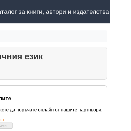
аталог за книги, автори и издателства
ичния език
пите
жете да поръчате онлайн от нашите партньори:
он
бими