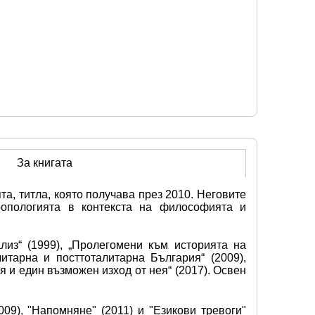
За книгата
 титла, която получава през 2010. Неговите 
опологията в контекста на философията и 
из“ (1999), „Пролегомени към историята на 
итарна и посттоталитарна България“ (2009), 
 и един възможен изход от нея“ (2017). Освен 
9), "Напомняне" (2011) и "Езикови тревоги" 