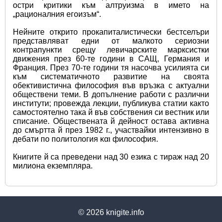
остри критики към алтруизма в името на 
„рационалния егоизъм“.
Нейните открито прокапиталистически бестселъри 
представляват едни от малкото сериозни 
контрапункти срещу левичарските марксистки 
движения през 60-те години в САЩ, Германия и 
Франция. През 70-те години тя насочва усилията си 
към систематичното развитие на своята 
обективистична философия във връзка с актуални 
обществени теми. В допълнение работи с различни 
институти; провежда лекции, публикува статии както 
самостоятелно така й във собствения си вестник или 
списание. Обществената й дейност остава активна 
до смъртта й през 1982 г., участвайки интензивно в 
дебати по политология και философия.
Книгите й са преведени над 30 езика с тираж над 20 
милиона екземпляра.
© 2026
knigite.info