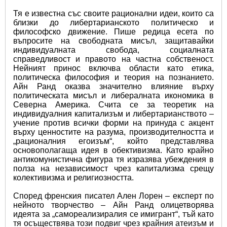
Тя е известна със своите рационални идеи, които са 
близки до либертарианското политическо и 
философско движение. Пише редица есета по 
въпросите на свободната мисъл, защитавайки 
индивидуалната свобода, социалната 
справедливост и правото на частна собственост. 
Нейният принос включва области като етика, 
политическа философия и теория на познанието. 
Айн Ранд оказва значително влияние върху 
политическата мисъл и либералната икономика в 
Северна Америка. Счита се за теоретик на 
индивидуалния капитализъм и либертарианството – 
учение против всички форми на принуда с акцент 
върху ценностите на разума, производителността и 
„рационалния егоизъм“, който представлява 
основополагаща идея в обективизма. Като крайно 
антикомунистична фигура тя изразява убеждения в 
полза на независимост чрез капитализма срещу 
колективизма и религиозността.
Според френския писател Ален Лорен – експерт по 
нейното творчество – Айн Ранд олицетворява 
идеята за „самореализиралия се имигрант“, тъй като 
тя осъществява този подвиг чрез крайния атеизъм и 