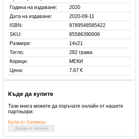
Година на издаване:
2020
Дата на издаване:
2020-09-11
ISBN:
9789548585422
SKU:
85586390006
Размери:
14x21
Тегло:
282 грама
Корици:
МЕКИ
Цена:
7.67 €
Къде да купите
Тази книга можете да поръчате онлайн от нашите
партньори:
Купи от Хеликон
Добави в любими