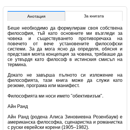
За книгата
Анотация
Беше необходимо да формулирам своя собствена 
философия, тъй като основните ми възгледи за 
човека и съществуването противоречаха на 
повечето от вече установените философски 
системи. За да мога ясно да определя, обясня и 
представя моята концепция за човека, трябваше да 
се утвърдя като философ в истинския смисъл на 
термина.
Докато не завърша пълното си изложение на 
философията, тази книга може да служи като 
резюме, програма или манифест.
Философията ми носи името "обективизъм".
Айн Ранд
Айн Ранд (родена Алиса Зиновиевна Розенбаум) е 
американска философка, сценаристка и романистка 
с руски еврейски корени (1905–1982).