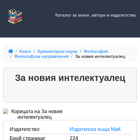
Каталог за книги, автори и издателства
Книги
Хуманитарни науки
Философия
Философски направления
За новия интелектуалец
За новия интелектуалец
Издателство:
Издателска къща МаК
Брой страници:
224