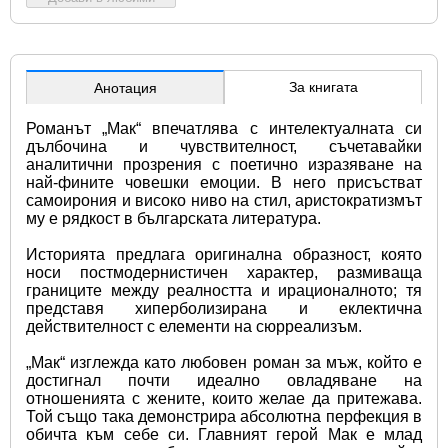
За книгата
Анотация
Романът „Мак“ впечатлява с интелектуалната си 
дълбочина и чувствителност, съчетавайки 
аналитични прозрения с поетично изразяване на 
най-фините човешки емоции. В него присъстват 
самоирония и високо ниво на стил, аристократизмът 
му е рядкост в българската литература. 
Историята предлага оригинална образност, която 
носи постмодернистичен характер, размиваща 
границите между реалността и ирационалното; тя 
представя хиперболизирана и еклектична 
действителност с елементи на сюрреализъм.
„Мак“ изглежда като любовен роман за мъж, който е 
достигнал почти идеално овладяване на 
отношенията с жените, които желае да притежава. 
Той също така демонстрира абсолютна перфекция в 
обичта към себе си. Главният герой Мак е млад 