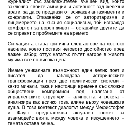
журналист със забележителен външен вид, който 
заключва своите амбиции и активност зад железни 
врати, за да се предпази от всякакви ангажименти и 
конфликти. Отказвайки се от авторитаризма и 
лицемерието на късния социализъм, той изгражда 
комфортен затворен живот – оставяйки другите да 
се справят с проблемите на времето.
Ситуацията става критична след актове на жестоко 
насилие, което поставя неговото достойнство пред 
важен избор; оттук нататък пътят нагоре в живота 
му има все по-висока цена.
Имаме уникалната възможност един велик поет и 
писател да наблюдава историческите 
трансформации през две политически системи – 
както минали, така и настоящи времена със сложни 
обществени компромиси под налягане от 
управленските структури – алчността и рекета – 
анализира как всичко това влияе върху човешката 
душа. В този контекст диалогът между Мефистофел 
и Фауст представлява актуален сюжет за 
взаимодействията между човека и изкушението – 
темата остава вечна...