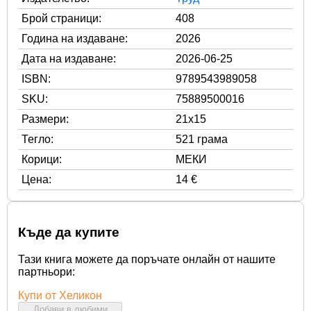
Брой страници:
408
Година на издаване:
2026
Дата на издаване:
2026-06-25
ISBN:
9789543989058
SKU:
75889500016
Размери:
21x15
Тегло:
521 грама
Корици:
МЕКИ
Цена:
14 €
Къде да купите
Тази книга можете да поръчате онлайн от нашите
партньори:
Купи от Хеликон
Добави в любими