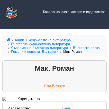
Каталог за книги, автори и издателства
Книги
Художествена литература
Българска художествена литература
Съвременна българска литература
Българска проза
Романи и повести. Български
Мак. Роман
Мак. Роман
Иля Велчев
Издателство:
Труд