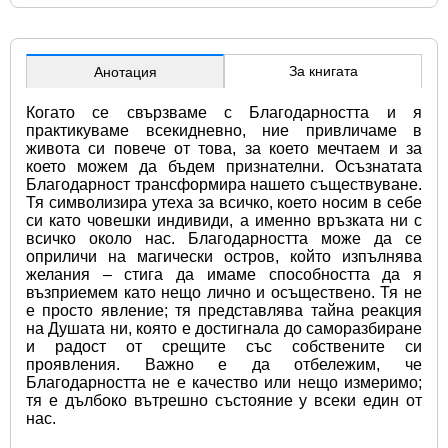
За книгата
Анотация
Когато се свързваме с Благодарността и я 
практикуваме всекидневно, ние привличаме в 
живота си повече от това, за което мечтаем и за 
което можем да бъдем признателни. Осъзнатата 
Благодарност трансформира нашето съществуване. 
Тя символизира утеха за всичко, което носим в себе 
си като човешки индивиди, а именно връзката ни с 
всичко около нас. Благодарността може да се 
оприличи на магически остров, който изпълнява 
желания – стига да имаме способността да я 
възприемем като нещо лично и осъществено. Тя не 
е просто явление; тя представлява тайна реакция 
на Душата ни, която е достигнала до саморазбиране 
и радост от срещите със собствените си 
проявления. Важно е да отбележим, че 
Благодарността не е качество или нещо измеримо; 
тя е дълбоко вътрешно състояние у всеки един от 
нас.