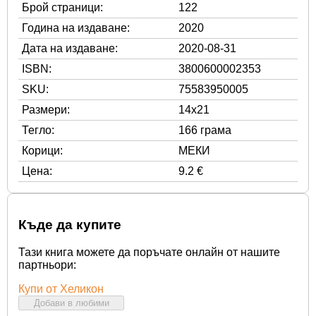
Брой страници:
122
Година на издаване:
2020
Дата на издаване:
2020-08-31
ISBN:
3800600002353
SKU:
75583950005
Размери:
14x21
Тегло:
166 грама
Корици:
МЕКИ
Цена:
9.2 €
Къде да купите
Тази книга можете да поръчате онлайн от нашите
партньори:
Купи от Хеликон
Добави в любими